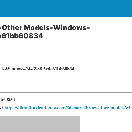
x-Other Models-Windows-
e61bb60834
els-Windows-2443988.5cde61bb60834
1bb60834
N:
https://ditimthuviendohoa.com/3dsmax-library/other-models/w