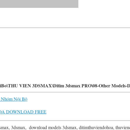
o\THU VIEN 3DSMAX\Ditim 3dsmax PRO\08-Other Models-D
- Nhóm Nội Bộ
ỌA DOWNLOAD FREE
smax, 3dsmax, download models 3dsmax, ditimthuviendohoa, thuvien