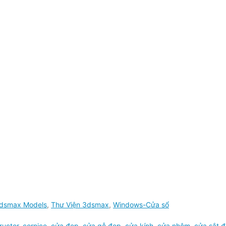
dsmax Models
,
Thư Viện 3dsmax
,
Windows-Cửa sổ
ructor
,
cornice
,
cửa đẹp
,
cửa gỗ đẹp
,
cửa kính
,
cửa nhôm
,
cửa sắt 