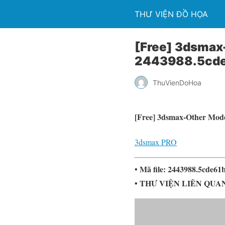
THƯ VIỆN ĐỒ HỌA
[Free] 3dsma
2443988.5cd
ThuVienDoHoa
[Free] 3dsmax-Other Mod
3dsmax PRO
• Mã file: 2443988.5cde6
• THƯ VIỆN LIÊN QUA