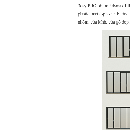
3dsy PRO, ditim 3dsmax PRO,
plastic, metal-plastic, burie
nhôm, cửa kính, cửa gỗ đẹp,