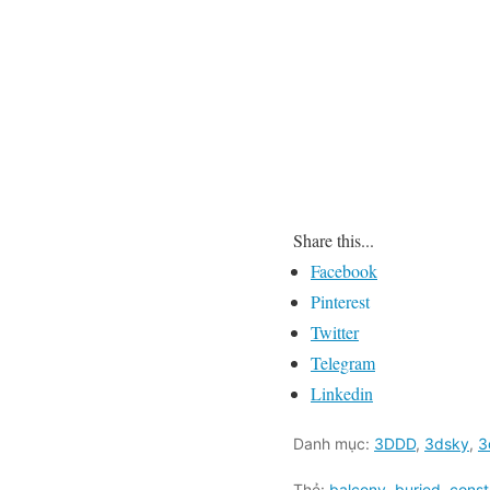
Share this...
Facebook
Pinterest
Twitter
Telegram
Linkedin
Danh mục:
3DDD
,
3dsky
,
3
Thẻ:
balcony
,
buried
,
const