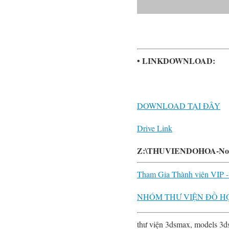
• LINKDOWNLOAD:
DOWNLOAD TẠI ĐÂY
Drive Link
Z:\THUVIENDOHOA-NoiB
Tham Gia Thành viên VIP 
NHÓM THƯ VIỆN ĐỒ H
thư viện 3dsmax, models 3d