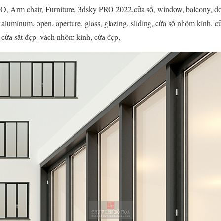
 Arm chair, Furniture, 3dsky PRO 2022,cửa sổ, window, balcony, door
d, aluminum, open, aperture, glass, glazing, sliding, cửa sổ nhôm kính, 
 cửa sắt đẹp, vách nhôm kính, cửa đẹp,