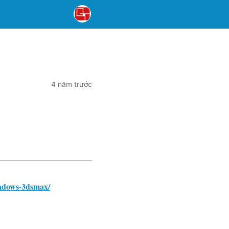
4 năm trước
indows-3dsmax/