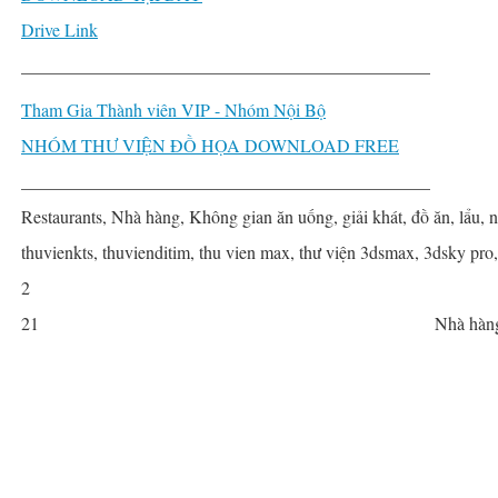
Drive Link
______________________________________________
Tham Gia Thành viên VIP - Nhóm Nội Bộ
NHÓM THƯ VIỆN ĐỒ HỌA DOWNLOAD FREE
______________________________________________
Restaurants, Nhà hàng, Không gian ăn uống, giải khát, đồ ăn, lẩu, 
thuvienkts, thuvienditim, thu vien max, thư viện 3dsmax, 3dsky pro
2
21
Nhà hàn