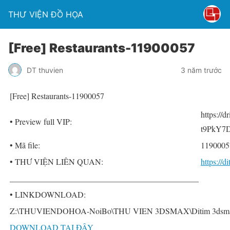
THƯ VIỆN ĐỒ HỌA
[Free] Restaurants-11900057
DT thuvien
3 năm trước
[Free] Restaurants-11900057
https://
• Preview full VIP:
t9PkY7D
• Mã file:
1190005
• THƯ VIỆN LIÊN QUAN:
https://
______________________________________________
• LINKDOWNLOAD:
Z:\THUVIENDOHOA-NoiBo\THU VIEN 3DSMAX\Ditim 3dsmax P
DOWNLOAD TẠI ĐÂY