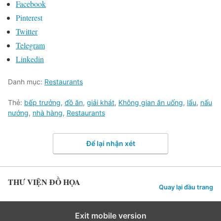
Facebook
Pinterest
Twitter
Telegram
Linkedin
Danh mục:
Restaurants
Thẻ:
bếp trưởng
,
đồ ăn
,
giải khát
,
Không gian ăn uống
,
lẩu
,
nấu
nướng
,
nhà hàng
,
Restaurants
Để lại nhận xét
THƯ VIỆN ĐỒ HỌA
Quay lại đầu trang
Exit mobile version