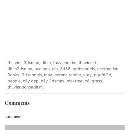
thu vien 3dsmax, ditim, thuvienditim, thuvienkts,
ditim3dsmax, humano, om, 3d66, archmodels, evermotion,
3dsky, 3d models, max, corona render, vray, người 3d,
people, cây đẹp, cây 3dsmax, maxtree, cỏ, grass,
thuviendohoaditim,
Comments
comments