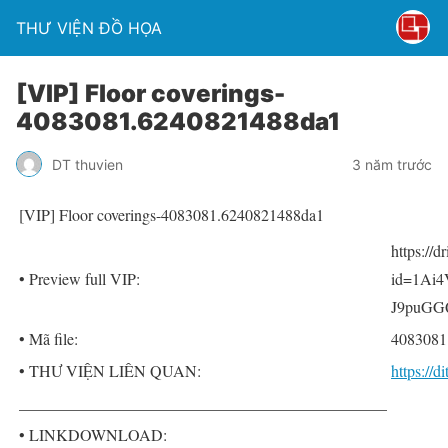
THƯ VIỆN ĐỒ HỌA
[VIP] Floor coverings-
4083081.6240821488da1
DT thuvien
3 năm trước
[VIP] Floor coverings-4083081.6240821488da1
https://
• Preview full VIP:
id=1Ai4
J9puGGQ
• Mã file:
4083081
• THƯ VIỆN LIÊN QUAN:
https://
______________________________________________
• LINKDOWNLOAD: