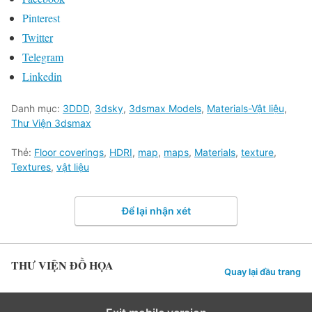
Pinterest
Twitter
Telegram
Linkedin
Danh mục:
3DDD
,
3dsky
,
3dsmax Models
,
Materials-Vật liệu
,
Thư Viện 3dsmax
Thẻ:
Floor coverings
,
HDRI
,
map
,
maps
,
Materials
,
texture
,
Textures
,
vật liệu
Để lại nhận xét
THƯ VIỆN ĐỒ HỌA
Quay lại đầu trang