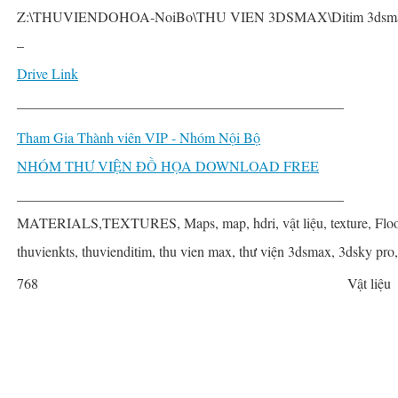
Z:\THUVIENDOHOA-NoiBo\THU VIEN 3DSMAX\Ditim 3dsmax P
–
Drive Link
______________________________________________
Tham Gia Thành viên VIP - Nhóm Nội Bộ
NHÓM THƯ VIỆN ĐỒ HỌA DOWNLOAD FREE
______________________________________________
MATERIALS,TEXTURES, Maps, map, hdri, vật liệu, texture, Floo
thuvienkts, thuvienditim, thu vien max, thư viện 3dsmax, 3dsky pro
768
Vật liệu