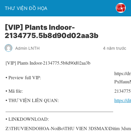
THƯ VIỆN ĐỒ HỌA
[VIP] Plants Indoor-
2134775.5b8d90d02aa3b
Admin LNTH
4 năm trước
[VIP] Plants Indoor-2134775.5b8d90d02aa3b
https://
• Preview full VIP:
PxHauu
• Mã file:
2134775
• THƯ VIỆN LIÊN QUAN:
https://
______________________________________________
• LINKDOWNLOAD:
Z:\THUVIENDOHOA-NoiBo\THU VIEN 3DSMAX\Ditim 3dsmax P