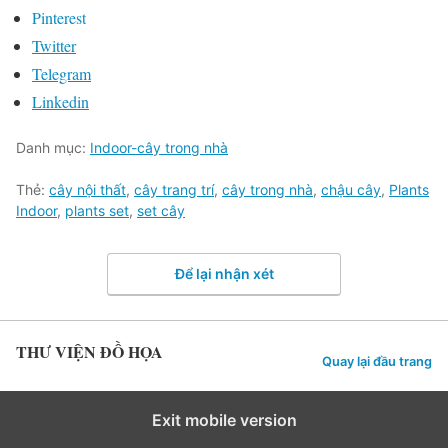
Pinterest
Twitter
Telegram
Linkedin
Danh mục:
Indoor-cây trong nhà
Thẻ:
cây nội thất
,
cây trang trí
,
cây trong nhà
,
chậu cây
,
Plants
Indoor
,
plants set
,
set cây
Để lại nhận xét
THƯ VIỆN ĐỒ HỌA
Quay lại đầu trang
Exit mobile version