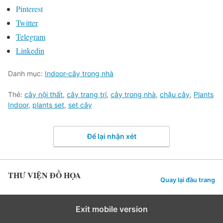
Pinterest
Twitter
Telegram
Linkedin
Danh mục:
Indoor-cây trong nhà
Thẻ:
cây nội thất
,
cây trang trí
,
cây trong nhà
,
chậu cây
,
Plants
Indoor
,
plants set
,
set cây
Để lại nhận xét
THƯ VIỆN ĐỒ HỌA
Quay lại đầu trang
Exit mobile version