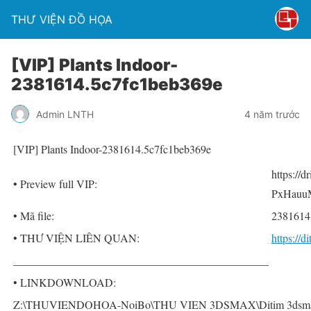
THƯ VIỆN ĐỒ HỌA
[VIP] Plants Indoor-
2381614.5c7fc1beb369e
Admin LNTH
4 năm trước
[VIP] Plants Indoor-2381614.5c7fc1beb369e
https://
• Preview full VIP:
PxHauu
• Mã file:
2381614
• THƯ VIỆN LIÊN QUAN:
https://
______________________________________________
• LINKDOWNLOAD:
Z:\THUVIENDOHOA-NoiBo\THU VIEN 3DSMAX\Ditim 3dsmax P