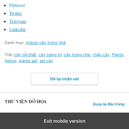
Pinterest
Twitter
Telegram
Linkedin
Danh mục:
Indoor-cây trong nhà
Thẻ:
cây nội thất
,
cây trang trí
,
cây trong nhà
,
chậu cây
,
Plants
Indoor
,
plants set
,
set cây
Để lại nhận xét
THƯ VIỆN ĐỒ HỌA
Quay lại đầu trang
Exit mobile version