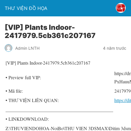
THƯ VIỆN ĐỒ HỌA
[VIP] Plants Indoor-
2417979.5cb361c207167
Admin LNTH
4 năm trước
[VIP] Plants Indoor-2417979.5cb361c207167
https://
• Preview full VIP:
PxHauu
• Mã file:
2417979
• THƯ VIỆN LIÊN QUAN:
https://
______________________________________________
• LINKDOWNLOAD:
Z:\THUVIENDOHOA-NoiBo\THU VIEN 3DSMAX\Ditim 3dsmax P