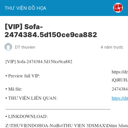
THƯ VIỆN ĐỒ HỌA
[VIP] Sofa-
2474384.5d150ce9ca882
DT thuvien
4 năm trước
[VIP] Sofa-2474384.5d150ce9ca882
https://
• Preview full VIP:
iQiRUH
• Mã file:
2474384
• THƯ VIỆN LIÊN QUAN:
https://
______________________________________________
• LINKDOWNLOAD:
Z:\THUVIENDOHOA-NoiBo\THU VIEN 3DSMAX\Ditim 3dsmax P