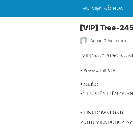
THƯ VIỆN ĐỒ HỌA
[VIP] Tree-24
Admin 3dsmaxpro
[VIP] Tree-2451967.5cec5
• Preview full VIP:
• Mã file:
• THƯ VIỆN LIÊN QUAN
______________________
• LINKDOWNLOAD:
Z:\THUVIENDOHOA-NoiBo
–