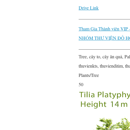
Drive Link
______________________
Tham Gia Thành viên VIP
NHÓM THƯ VIỆN ĐỒ 
______________________
Tree, cây to, cây ăn quả, Pa
thuvienkts, thuvienditim, t
Plants/Tree
50