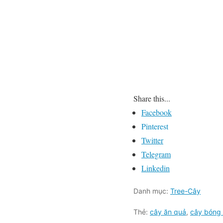
Share this...
Facebook
Pinterest
Twitter
Telegram
Linkedin
Danh mục:
Tree-Cây
Thẻ:
cây ăn quả
,
cây bóng