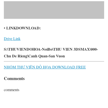
• LINKDOWNLOAD:
Drive Link
S:\THUVIENDOHOA-NoiBo\THU VIEN 3DSMAX\000-
Chu De Rieng\Canh Quan-San Vuon
NHÓM THƯ VIỆN ĐỒ HỌA DOWNLOAD FREE
Comments
comments