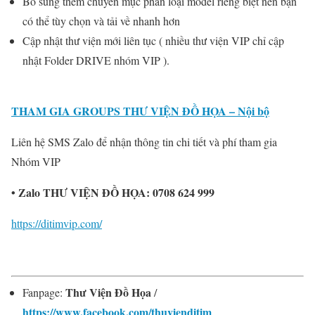
Bổ sung thêm chuyên mục phân loại model riêng biệt nên bạn
có thể tùy chọn và tải về nhanh hơn
Cập nhật thư viện mới liên tục ( nhiều thư viện VIP chỉ cập
nhật Folder DRIVE nhóm VIP ).
THAM GIA GROUPS THƯ VIỆN ĐỒ HỌA – Nội bộ
Liên hệ SMS Zalo để nhận thông tin chi tiết và phí tham gia
Nhóm VIP
• Zalo THƯ VIỆN ĐỒ HỌA:
0708 624 999
https://ditimvip.com/
Thư Viện Đồ Họa
Fanpage:
/
https://www.facebook.com/thuvienditim