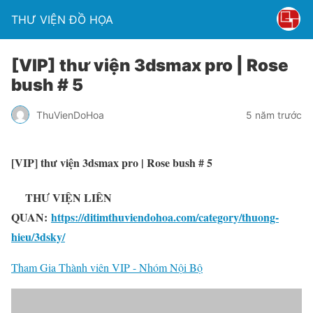
THƯ VIỆN ĐỒ HỌA
[VIP] thư viện 3dsmax pro | Rose
bush # 5
ThuVienDoHoa
5 năm trước
[VIP] thư viện 3dsmax pro | Rose bush # 5
THƯ VIỆN LIÊN
QUAN:
https://ditimthuviendohoa.com/category/thuong-
hieu/3dsky/
Tham Gia Thành viên VIP - Nhóm Nội Bộ