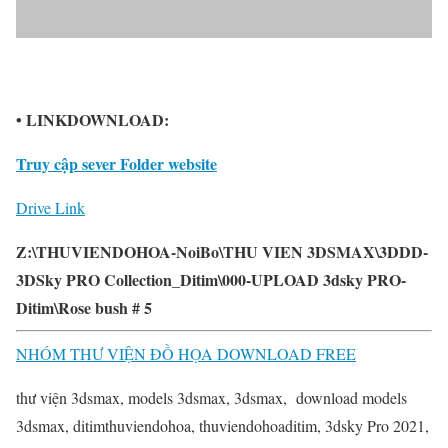
• LINKDOWNLOAD:
Truy cập sever Folder website
Drive Link
Z:\THUVIENDOHOA-NoiBo\THU VIEN 3DSMAX\3DDD-
3DSky PRO Collection_Ditim\000-UPLOAD 3dsky PRO-
Ditim\Rose bush # 5
NHÓM THƯ VIỆN ĐỒ HỌA DOWNLOAD FREE
thư viện 3dsmax, models 3dsmax, 3dsmax, download models
3dsmax, ditimthuviendohoa, thuviendohoaditim, 3dsky Pro 2021,