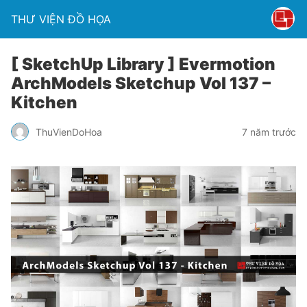
THƯ VIỆN ĐỒ HỌA
[ SketchUp Library ] Evermotion
ArchModels Sketchup Vol 137 –
Kitchen
ThuVienDoHoa
7 năm trước