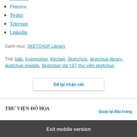
Pinterest
Twitter
Telegram
Linkedin
Danh mục:
SKETCHUP Library
Thẻ:
bếp
,
Evermotion
,
Kitchen
,
SketchUp
,
sketchup library
,
sketchup models
,
Sketchup Vol 137
,
thư viện sketchup
Để lại nhận xét
THƯ VIỆN ĐỒ HỌA
Quay lại đầu trang
Exit mobile version