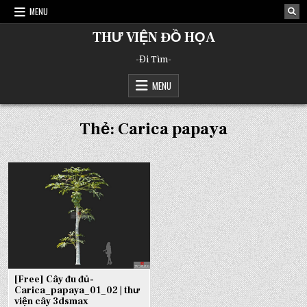
Skip
MENU
to
content
THƯ VIỆN ĐỒ HỌA
-Đi Tìm-
MENU
Thẻ:
Carica papaya
[Free] Cây đu đủ-
Carica_papaya_01_02 | thư
viện cây 3dsmax