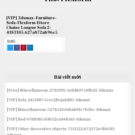
[VIP] 3dsmax-Furniture-
Sofa-Flexform Ettore
Chaise Longue Sofa 2-
4183105.627a872ab96c5
SHARE:
TWEET
SHARE
SHARE
SHARE
THIS!
THIS
THIS
THIS
:
ON
ON
ON
[VIP]
FACEBOOK
PINTEREST
LINKEDIN
3DSMAX-
:
:
:
FURNITURE-
[VIP]
[VIP]
[VIP]
SOFA-
3DSMAX-
3DSMAX-
3DSMAX-
FLEXFORM
FURNITURE-
FURNITURE-
FURNITURE-
ETTORE
SOFA-
SOFA-
SOFA-
CHAISE
FLEXFORM
FLEXFORM
FLEXFORM
Bài viết mới
LONGUE
ETTORE
ETTORE
ETTORE
SOFA
CHAISE
CHAISE
CHAISE
2-
LONGUE
LONGUE
LONGUE
4183105.627A872AB96C5
SOFA
SOFA
SOFA
2-
2-
2-
[Free] Miscellaneous-2785991.5e8d697c49b24-3dsmax
4183105.627A872AB96C5
4183105.627A872AB96C5
4183105.627A872AB96C5
[VIP] Sofa-2451887.5cec2fe2a4d90-3dsmax
[VIP] Miscellaneous-5276519.646a694c765bc-3dsmax
[VIP] Bed-4788365.63b52ca344043-3dsmax
[VIP] Other decorative objects-7131122.672272e5bb581-
3dsmax