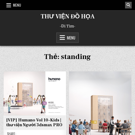
Skip
MENU
to
content
THƯ VIỆN ĐỒ HỌA
-Đi Tìm-
MENU
Thẻ:
standing
[VIP] Humano Vol 10-Kids |
thư viện Người 3dsmax PRO
SHARE: