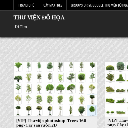
Skip
TRANG CHỦ
CÂY MAXTREE
GROUPS DRIVE GOOGLE THƯ VIỆN ĐỒ HỌA 
to
content
THƯ VIỆN ĐỒ HỌA
-Đi Tìm-
[VIP] Thư 
[VIP] Thư viện photoshop-Trees 160
png-Cây s
png-Cây sân vườn 2D