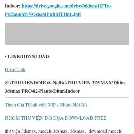
Indoor:
https://drive.google.com/drive/folders/1tFTa-
PxHauuMvNQz6a6iYnBMTHnLJ6ft
• LINKDOWNLOAD:
Drive Link
Z:\THUVIENDOHOA-NoiBo\THU VIEN 3DSMAX\Ditim
3dsmax PRO\02-Plants-Ditim\Indoor
Tham Gia Thành viên VIP - Nhóm Nội Bộ
NHÓM THƯ VIỆN ĐỒ HỌA DOWNLOAD FREE
thư viện 3dsmax, models 3dsmax, 3dsmax, download models