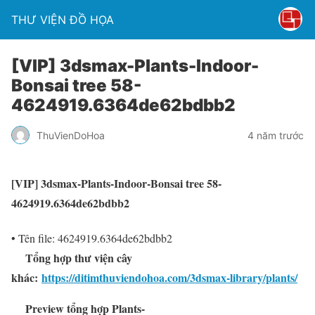
THƯ VIỆN ĐỒ HỌA
[VIP] 3dsmax-Plants-Indoor-
Bonsai tree 58-
4624919.6364de62bdbb2
ThuVienDoHoa
4 năm trước
[VIP] 3dsmax-Plants-Indoor-Bonsai tree 58-
4624919.6364de62bdbb2
• Tên file: 4624919.6364de62bdbb2
Tổng hợp thư viện cây
khác:
https://ditimthuviendohoa.com/3dsmax-library/plants/
Preview tổng hợp Plants-