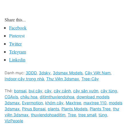
Share this...
Facebook
Pinterest
Twitter
Telegram
Linkedin
Danh mục:
3DDD
,
3dsky
,
3dsmax Models
,
Cây Việt Nam
,
Indoor-cây trong nhà
,
Thư Viện 3dsmax
,
Tree-Cây
Thẻ:
bonsai
,
bụi cây
,
cây
,
cây cảnh
,
cây sân vườn
,
cây tùng
,
CGAxis
,
chậu hoa
,
ditimthuviendohoa
,
download models
3dsmax
,
Evermotion
,
khóm cây
,
Maxtree
,
maxtree 110
,
models
3dsmax
,
Pinus Bonsai
,
plants
,
Plants Models
,
Plants Tree
,
thư
viện 3dsmax
,
thuviendohoaditim
,
Tree
,
tree small
,
tùng
,
VizPeople