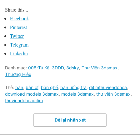
Share this...
Facebook
Pinterest
Twitter
Telegram
Linkedin
Danh mục:
008-Tủ Kệ
,
3DDD
,
3dsky
,
Thư Viện 3dsmax
,
Thương Hiệu
Thẻ:
bàn
,
bàn cf
,
bàn ghế
,
bàn uống trà
,
ditimthuviendohoa
,
download models 3dsmax
,
models 3dsmax
,
thư viện 3dsmax
,
thuviendohoaditim
Để lại nhận xét