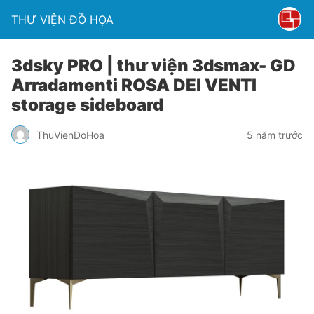
THƯ VIỆN ĐỒ HỌA
3dsky PRO | thư viện 3dsmax- GD
Arradamenti ROSA DEI VENTI
storage sideboard
ThuVienDoHoa
5 năm trước