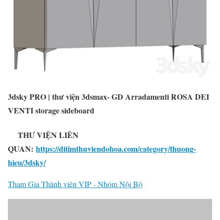
3dsky PRO | thư viện 3dsmax- GD Arradamenti ROSA DEI
VENTI storage sideboard
THƯ VIỆN LIÊN
QUAN:
https://ditimthuviendohoa.com/category/thuong-
hieu/3dsky/
Tham Gia Thành viên VIP - Nhóm Nội Bộ