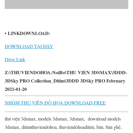
• LINKDOWNLOAD:
DOWNLOAD TẠI ĐÂY
Drive Link
Z:\THUVIENDOHOA-NoiBo\THU VIEN 3DSMAX\3DDD-
3DSky PRO Collection_Ditim\3DDD 3DSky PRO February
2021-01-20
NHÓM THƯ VIỆN ĐỒ HỌA DOWNLOAD FREE
thư viện 3dsmax, models 3dsmax, 3dsmax, download models
3dsmax, ditimthuviendohoa, thuviendohoaditim, bàn, bàn ghế,