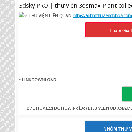
3dsky PRO | thư viện 3dsmax-Plant colle
THƯ VIỆN LIÊN QUAN:
https://ditimthuviendohoa.co
Tham Gia 
• LINKDOWNLOAD:
Z:\THUVIENDOHOA-NoiBo\THU VIEN 3DSMAX\3D
NHÓM THƯ V