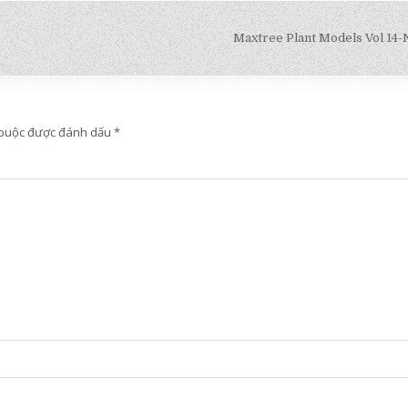
Maxtree Plant Models Vol 14
 buộc được đánh dấu
*