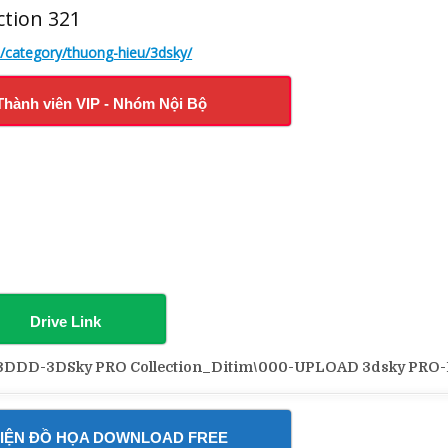
ction 321
m/category/thuong-hieu/3dsky/
Thành viên VIP - Nhóm Nội Bộ
Drive Link
DD-3DSky PRO Collection_Ditim\000-UPLOAD 3dsky PRO-
IỆN ĐỒ HỌA DOWNLOAD FREE