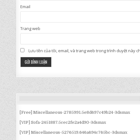
Email
Trang web
Lưu tên của tôi, email, và trang web trong trình duyệt này cho
[Free] Miscellaneous-2785991.5e8d697c49b24-3dsmax
[VIP] Sofa-2451887.5cec2fe2a4d90-3dsmax
[VIP] Miscellaneous-5276519.646a694c765bc-3dsmax