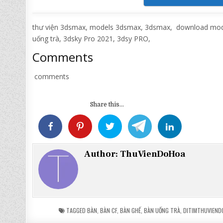
thư viện 3dsmax, models 3dsmax, 3dsmax, download model
uống trà, 3dsky Pro 2021, 3dsy PRO,
Comments
comments
Share this...
Author:
ThuVienDoHoa
TAGGED
BÀN
,
BÀN CF
,
BÀN GHẾ
,
BÀN UỐNG TRÀ
,
DITIMTHUVIEND