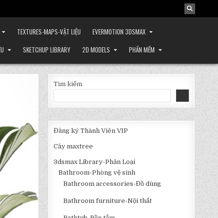
TEXTURES-MAPS-VẬT LIỆU
EVERMOTION 3DSMAX
ỆU
SKETCHUP LIBRARY
2D MODELS
PHẦN MỀM
Tìm kiếm
Đăng ký Thành Viên VIP
Cây maxtree
3dsmax Library-Phân Loại
Bathroom-Phòng vệ sinh
Bathroom accessories-Đồ dùng
Bathroom furniture-Nội thất
Bathtub-Bồn tắm