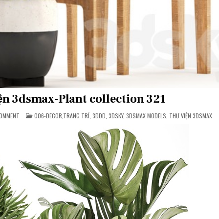
ện 3dsmax-Plant collection 321
ON
POSTED
COMMENT
006-DECOR,TRANG TRÍ
,
3DDD
,
3DSKY
,
3DSMAX MODELS
,
THƯ VIỆN 3DSMAX
3DSKY
IN
PRO
|
THƯ
VIỆN
3DSMAX-
PLANT
COLLECTION
321