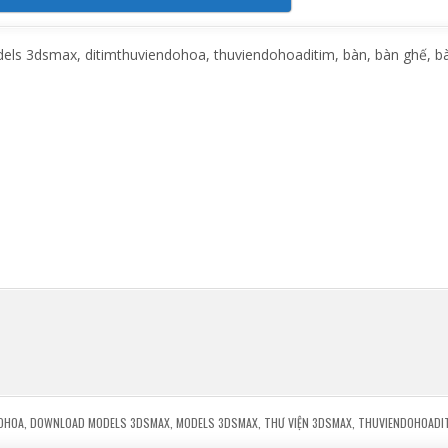
s 3dsmax, ditimthuviendohoa, thuviendohoaditim, bàn, bàn ghế, bà
OHOA
,
DOWNLOAD MODELS 3DSMAX
,
MODELS 3DSMAX
,
THƯ VIỆN 3DSMAX
,
THUVIENDOHOADI