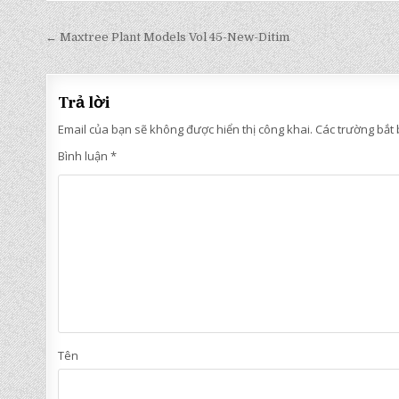
Điều
← Maxtree Plant Models Vol 45-New-Ditim
hướng
bài
Trả lời
viết
Email của bạn sẽ không được hiển thị công khai.
Các trường bắt
Bình luận
*
Tên