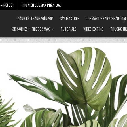
– NỘI BỘ
THƯ VIỆN 3DSMAX PHÂN LOẠI
ĐĂNG KÝ THÀNH VIÊN VIP
CÂY MAXTREE
3DSMAX LIBRARY-PHÂN LOẠI
3D SCENES – FILE 3DSMAX
TUTORIALS
VIDEO EDITING
THƯƠNG HI