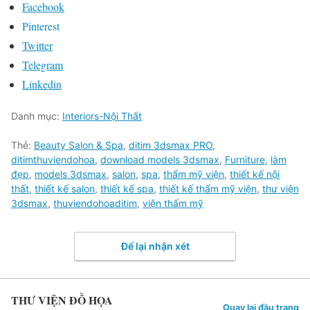
Facebook
Pinterest
Twitter
Telegram
Linkedin
Danh mục:
Interiors-Nội Thất
Thẻ:
Beauty Salon & Spa
,
ditim 3dsmax PRO
,
ditimthuviendohoa
,
download models 3dsmax
,
Furniture
,
làm
đẹp
,
models 3dsmax
,
salon
,
spa
,
thẩm mỹ viện
,
thiết kế nội
thất
,
thiết kế salon
,
thiết kế spa
,
thiết kế thẩm mỹ viện
,
thư viện
3dsmax
,
thuviendohoaditim
,
viện thẩm mỹ
Để lại nhận xét
THƯ VIỆN ĐỒ HỌA
Quay lại đầu trang