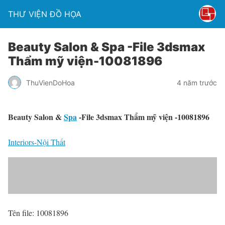
THƯ VIỆN ĐỒ HỌA
Beauty Salon & Spa -File 3dsmax
Thẩm mỹ viện-10081896
ThuVienDoHoa
4 năm trước
Beauty Salon &
Spa
-File 3dsmax Thẩm mỹ viện -10081896
Interiors-Nội Thất
Tên file: 10081896