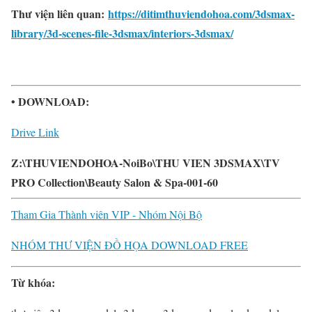
Thư viện liên quan:
https://ditimthuviendohoa.com/3dsmax-
library/3d-scenes-file-3dsmax/interiors-3dsmax/
• DOWNLOAD:
Drive Link
Z:\THUVIENDOHOA-NoiBo\THU VIEN 3DSMAX\TV
PRO Collection\Beauty Salon & Spa-001-60
Tham Gia Thành viên VIP - Nhóm Nội Bộ
NHÓM THƯ VIỆN ĐỒ HỌA DOWNLOAD FREE
Từ khóa: