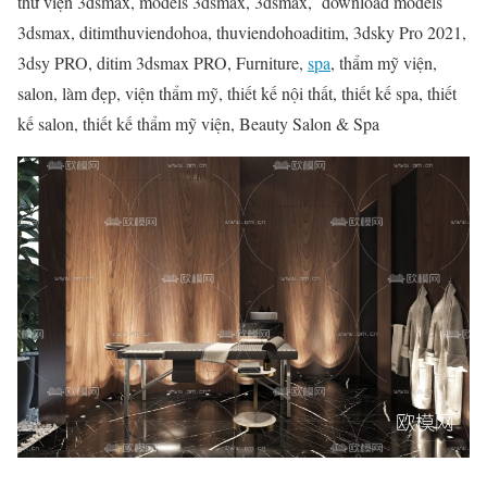
thư viện 3dsmax, models 3dsmax, 3dsmax, download models
3dsmax, ditimthuviendohoa, thuviendohoaditim, 3dsky Pro 2021,
3dsy PRO, ditim 3dsmax PRO, Furniture,
spa
, thẩm mỹ viện,
salon, làm đẹp, viện thẩm mỹ, thiết kế nội thất, thiết kế spa, thiết
kế salon, thiết kế thẩm mỹ viện, Beauty Salon & Spa