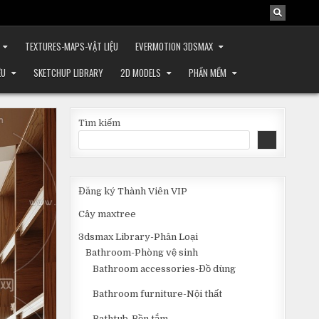
TEXTURES-MAPS-VẬT LIỆU
EVERMOTION 3DSMAX
ỆU
SKETCHUP LIBRARY
2D MODELS
PHẦN MỀM
Tìm kiếm
Đăng ký Thành Viên VIP
Cây maxtree
3dsmax Library-Phân Loại
Bathroom-Phòng vệ sinh
Bathroom accessories-Đồ dùng
Bathroom furniture-Nội thất
Bathtub-Bồn tắm