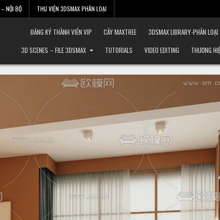
– NỘI BỘ
THƯ VIỆN 3DSMAX PHÂN LOẠI
ĐĂNG KÝ THÀNH VIÊN VIP
CÂY MAXTREE
3DSMAX LIBRARY-PHÂN LOẠI
3D SCENES – FILE 3DSMAX
TUTORIALS
VIDEO EDITING
THƯƠNG HI