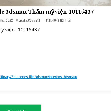
File 3dsmax Thẩm mỹ viện-10115437
ON
POSTED
 HAI, 2022
LEAVE A COMMENT
INTERIORS-NỘI THẤT
BEAUTY
IN
SALON
ỹ viện -10115437
&
SPA
-
FILE
3DSMAX
THẨM
MỸ
VIỆN-
10115437
ibrary/3d-scenes-file-3dsmax/interiors-3dsmax/