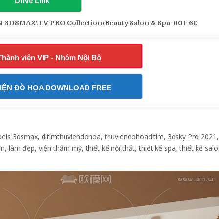
Drive Link
DSMAX\TV PRO Collection\Beauty Salon & Spa-001-60
Thành viên VIP - Nhóm Nội Bộ
IỆN ĐỒ HỌA DOWNLOAD FREE
s 3dsmax, ditimthuviendohoa, thuviendohoaditim, 3dsky Pro 2021,
n, làm đẹp, viện thẩm mỹ, thiết kế nội thất, thiết kế spa, thiết kế salo