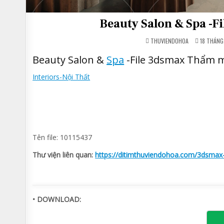
Beauty Salon & Spa -
THUVIENDOHOA
18 THÁNG
Beauty Salon &
Spa
-File 3dsmax Thẩm m
Interiors-Nội Thất
Tên file: 10115437
Thư viện liên quan:
https://ditimthuviendohoa.com/3dsmax-l
• DOWNLOAD: