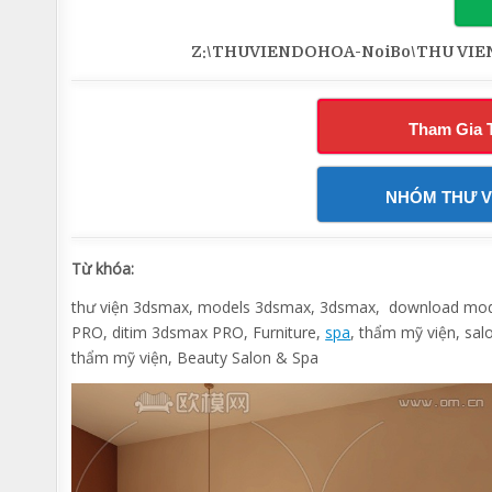
Z:\THUVIENDOHOA-NoiBo\THU VIEN 3
Tham Gia 
NHÓM THƯ V
Từ khóa:
thư viện 3dsmax, models 3dsmax, 3dsmax, download model
PRO, ditim 3dsmax PRO, Furniture,
spa
, thẩm mỹ viện, salo
thẩm mỹ viện, Beauty Salon & Spa