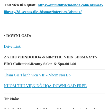
Thư viện liên quan:
https://ditimthuviendohoa.com/3dsmax-
library/3d-scenes-file-3dsmax/interiors-3dsmax/
• DOWNLOAD:
Drive Link
Z:\THUVIENDOHOA-NoiBo\THU VIEN 3DSMAX\TV
PRO Collection\Beauty Salon & Spa-001-60
Tham Gia Thành viên VIP - Nhóm Nội Bộ
NHÓM THƯ VIỆN ĐỒ HỌA DOWNLOAD FREE
Từ khóa: