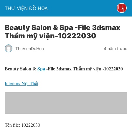
THƯ VIỆN ĐỒ HỌA
Beauty Salon & Spa -File 3dsmax
Thẩm mỹ viện-10222030
ThuVienDoHoa
4 năm trước
Beauty Salon &
Spa
-File 3dsmax Thẩm mỹ viện -10222030
Interiors-Nội Thất
Tên file: 10222030