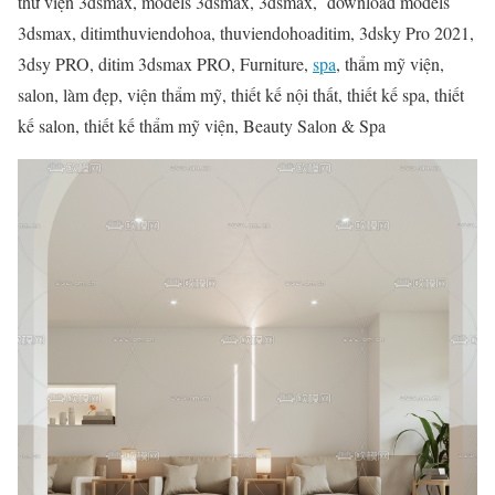
thư viện 3dsmax, models 3dsmax, 3dsmax, download models
3dsmax, ditimthuviendohoa, thuviendohoaditim, 3dsky Pro 2021,
3dsy PRO, ditim 3dsmax PRO, Furniture,
spa
, thẩm mỹ viện,
salon, làm đẹp, viện thẩm mỹ, thiết kế nội thất, thiết kế spa, thiết
kế salon, thiết kế thẩm mỹ viện, Beauty Salon & Spa