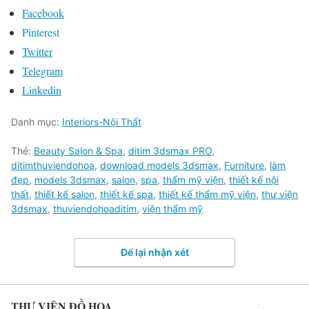
Facebook
Pinterest
Twitter
Telegram
Linkedin
Danh mục:
Interiors-Nội Thất
Thẻ:
Beauty Salon & Spa
,
ditim 3dsmax PRO
,
ditimthuviendohoa
,
download models 3dsmax
,
Furniture
,
làm
đẹp
,
models 3dsmax
,
salon
,
spa
,
thẩm mỹ viện
,
thiết kế nội
thất
,
thiết kế salon
,
thiết kế spa
,
thiết kế thẩm mỹ viện
,
thư viện
3dsmax
,
thuviendohoaditim
,
viện thẩm mỹ
Để lại nhận xét
THƯ VIỆN ĐỒ HỌA