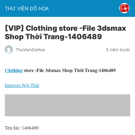
THƯ VIỆN ĐỒ HỌA
[VIP] Clothing store -File 3dsmax
Shop Thời Trang-1406489
ThuVienDoHoa
5 năm trước
Clothing
store -File 3dsmax Shop Thời Trang-1406489
Interiors-Nội Thất
Tên file: 1406489