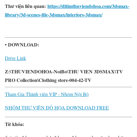
Thư viện liên quan:
https://ditimthuviendohoa.com/3dsmax-
library/3d-scenes-file-3dsmax/interiors-3dsmax/
• DOWNLOAD:
Drive Link
Z:\THUVIENDOHOA-NoiBo\THU VIEN 3DSMAX\TV
PRO Collection\Clothing store-004-42-TV
Tham Gia Thành viên VIP - Nhóm Nội Bộ
NHÓM THƯ VIỆN ĐỒ HỌA DOWNLOAD FREE
Từ khóa: