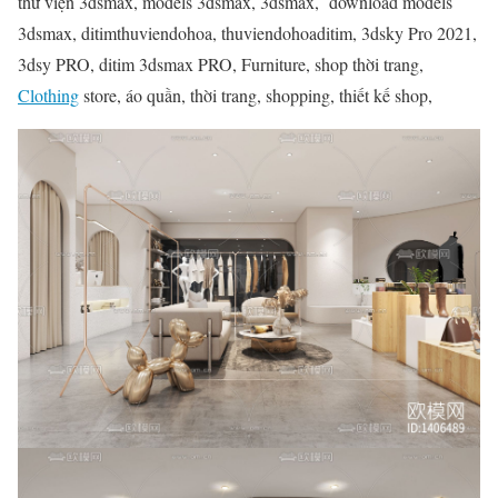
thư viện 3dsmax, models 3dsmax, 3dsmax, download models
3dsmax, ditimthuviendohoa, thuviendohoaditim, 3dsky Pro 2021,
3dsy PRO, ditim 3dsmax PRO, Furniture, shop thời trang,
Clothing
store, áo quần, thời trang, shopping, thiết kế shop,