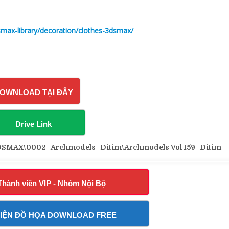
smax-library/decoration/clothes-3dsmax/
OWNLOAD TẠI ĐÂY
Drive Link
MAX\0002_Archmodels_Ditim\Archmodels Vol 159_Ditim
Thành viên VIP - Nhóm Nội Bộ
IỆN ĐỒ HỌA DOWNLOAD FREE