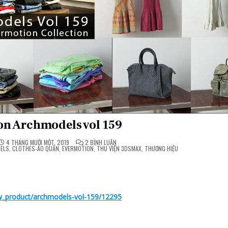
n Archmodels vol 159
Ở
4 THÁNG MƯỜI MỘT, 2019
2 BÌNH LUẬN
EVERMOTION
ELS
,
CLOTHES-ÁO QUẦN
,
EVERMOTION
,
THƯ VIỆN 3DSMAX
,
THƯƠNG HIỆU
ARCHMODELS
VOL
159
w_product/archmodels-vol-159/12295