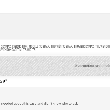
 3DSMAX
,
EVERMOTION
,
MODELS 3DSMAX
,
THƯ VIỆN 3DSMAX
,
THUVIEN3DSMAX
,
THUVIENDO
UVIENDOHOADITIM
,
TRANG TRÍ
Evermotion Archmode
159
”
s I needed about this case and didn’t know who to ask.