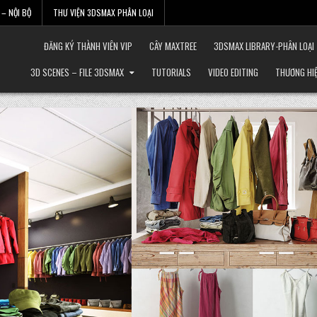
– NỘI BỘ
THƯ VIỆN 3DSMAX PHÂN LOẠI
ĐĂNG KÝ THÀNH VIÊN VIP
CÂY MAXTREE
3DSMAX LIBRARY-PHÂN LOẠI
3D SCENES – FILE 3DSMAX
TUTORIALS
VIDEO EDITING
THƯƠNG HI