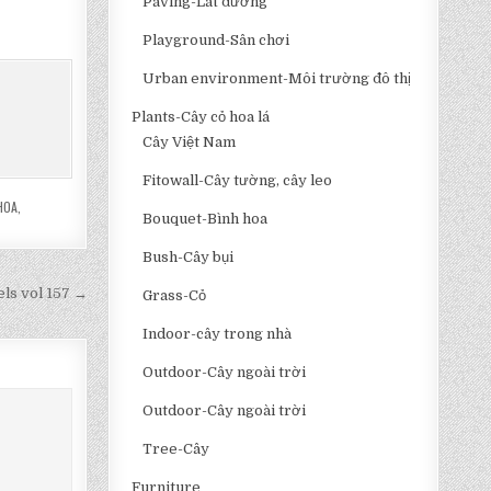
Paving-Lát đường
Playground-Sân chơi
Urban environment-Môi trường đô thị
Plants-Cây cỏ hoa lá
Cây Việt Nam
Fitowall-Cây tường, cây leo
HOA
,
Bouquet-Bình hoa
Bush-Cây bụi
ls vol 157 →
Grass-Cỏ
Indoor-cây trong nhà
Outdoor-Cây ngoài trời
Outdoor-Cây ngoài trời
Tree-Cây
Furniture