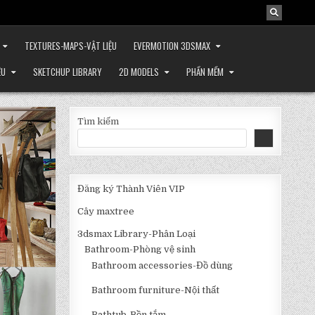
TEXTURES-MAPS-VẬT LIỆU
EVERMOTION 3DSMAX
ỆU
SKETCHUP LIBRARY
2D MODELS
PHẦN MỀM
Tìm kiếm
Đăng ký Thành Viên VIP
Cây maxtree
3dsmax Library-Phân Loại
Bathroom-Phòng vệ sinh
Bathroom accessories-Đồ dùng
Bathroom furniture-Nội thất
Bathtub-Bồn tắm