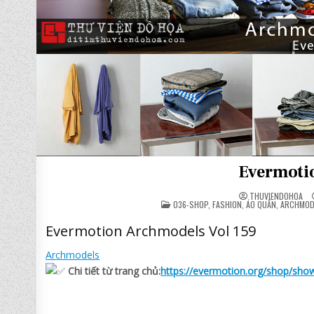
Evermotio
THUVIENDOHOA
POSTED
036-SHOP, FASHION, ÁO QUẦN
,
ARCHMOD
IN
Evermotion Archmodels Vol 159
Archmodels
Chi tiết từ trang chủ:
https://evermotion.org/shop/sho