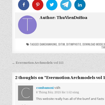
Author:
ThuVienDoHoa
TAGGED
DANGVANHUNG
,
DITIM
,
DITIMPHOTO
,
DOWNLOAD MODELS
TH
Điều
← Evermotion Archmodels vol 151
hướng
bài
2 thoughts on “
Evermotion Archmodels vol 
viết
combamoxi
viết:
6 Tháng Bảy, 2025 lúc 1:52 sáng
This website really has all of the bumf and fact