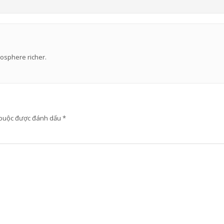
gosphere richer.
 buộc được đánh dấu
*