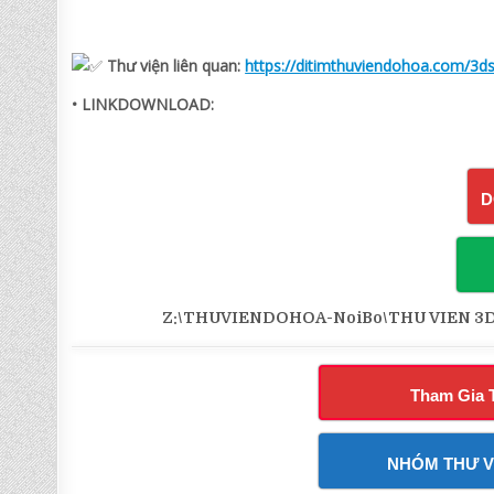
Thư viện liên quan:
https://ditimthuviendohoa.com/3d
• LINKDOWNLOAD:
D
Z:\THUVIENDOHOA-NoiBo\THU VIEN 3DS
Tham Gia 
NHÓM THƯ V