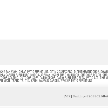
 GHẾ SÂN VƯỜN
,
CHEAP PATIO FURNITURE
,
DITIM 3DSMAX PRO
,
DITIMTHUVIENDOHOA
,
DOWN
IKEA GARDEN FURNITURE
,
MODELS 3DSMAX
,
NGOẠI THẤT
,
OUTDOOR
,
OUTDOOR DECOR
,
OUT
TDOOR SEATING
,
OUTDOOR SOFA
,
PATIO DECOR
,
PATIO FURNITURE SETS
,
PATIO SET
,
THƯ V
ÂN VƯỜN
,
TRANG TRÍ TIỂU CẢNH
,
WAYFAIR GARDEN
,
WAYFAIR PATIO FURNITURE
[VIP] Building-3203362.5ff