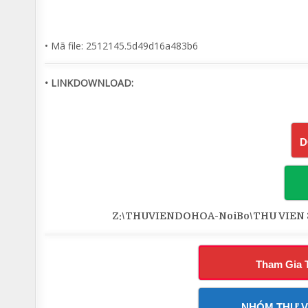
• Mã file: 2512145.5d49d16a483b6
• LINKDOWNLOAD:
D
Z:\THUVIENDOHOA-NoiBo\THU VIEN 3
Tham Gia 
NHÓM THƯ V