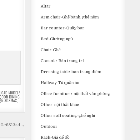
Altar
Arm chair-Ghế bành, ghế nệm
Bar counter-Quầy bar
Bed-Giường ngủ
Chair-Ghế
Console-Bàn trang trí
Dressing table-bàn trang điểm
Hallway-Tủ quần áo
LOAD MODELS
Office furniture-nội thất văn phòng
DOOR DINING
,
IỆN 3DSMAX
,
Other-nội thất khác
Other soft seating-ghế nghỉ
440e8513ad →
Outdoor
Rack-Giá để đồ