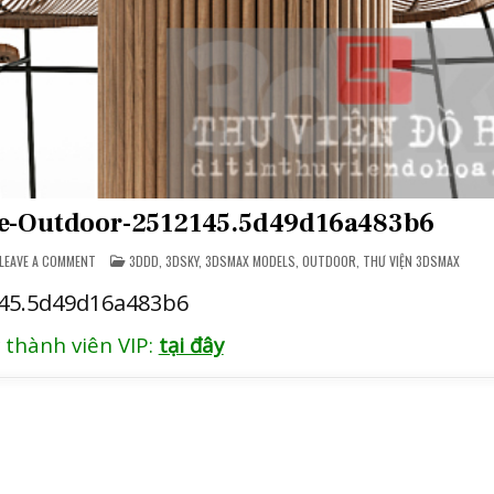
re-Outdoor-2512145.5d49d16a483b6
ON
POSTED
LEAVE A COMMENT
3DDD
,
3DSKY
,
3DSMAX MODELS
,
OUTDOOR
,
THƯ VIỆN 3DSMAX
[FREE]
IN
3DSMAX-
145.5d49d16a483b6
FURNITURE-
OUTDOOR-
2512145.5D49D16A483B6
 thành viên VIP:
tại đây