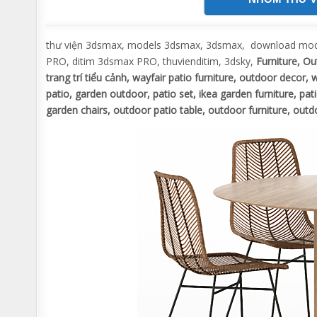
thư viện 3dsmax, models 3dsmax, 3dsmax, download model
PRO, ditim 3dsmax PRO, thuvienditim, 3dsky,
Furniture, Ou
trang trí tiểu cảnh, wayfair patio furniture, outdoor decor,
patio, garden outdoor, patio set, ikea garden furniture, pati
garden chairs, outdoor patio table, outdoor furniture, out