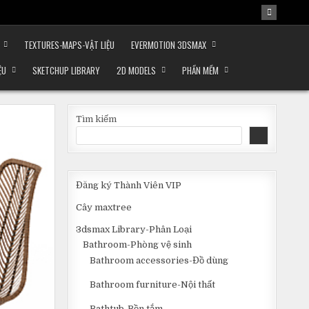
TEXTURES-MAPS-VẬT LIỆU
EVERMOTION 3DSMAX
ỆU
SKETCHUP LIBRARY
2D MODELS
PHẦN MỀM
Tìm kiếm
Đăng ký Thành Viên VIP
Cây maxtree
3dsmax Library-Phân Loại
Bathroom-Phòng vệ sinh
Bathroom accessories-Đồ dùng
Bathroom furniture-Nội thất
Bathtub-Bồn tắm