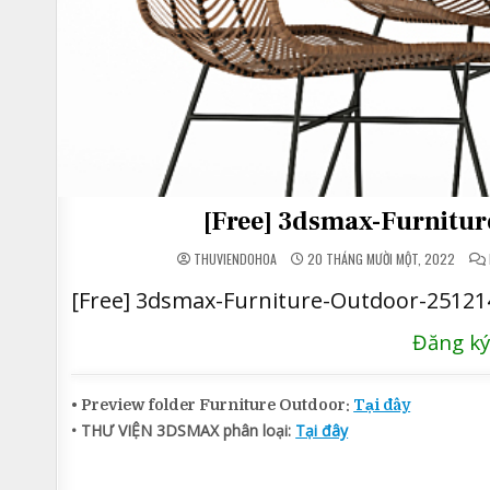
[Free] 3dsmax-Furnitu
THUVIENDOHOA
20 THÁNG MƯỜI MỘT, 2022
[Free] 3dsmax-Furniture-Outdoor-2512
Đăng ký
• Preview folder Furniture Outdoor:
Tại đây
• THƯ VIỆN 3DSMAX phân loại:
Tại đây