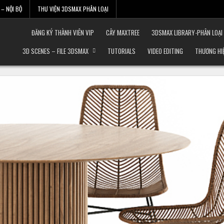
– NỘI BỘ
THƯ VIỆN 3DSMAX PHÂN LOẠI
ĐĂNG KÝ THÀNH VIÊN VIP
CÂY MAXTREE
3DSMAX LIBRARY-PHÂN LOẠI
3D SCENES – FILE 3DSMAX
TUTORIALS
VIDEO EDITING
THƯƠNG HI