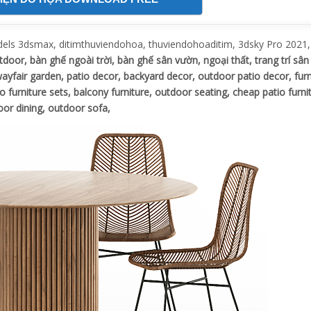
s 3dsmax, ditimthuviendohoa, thuviendohoaditim, 3dsky Pro 2021,
tdoor, bàn ghế ngoài trời, bàn ghế sân vườn, ngoại thất, trang trí sân
 wayfair garden, patio decor, backyard decor, outdoor patio decor, furn
o furniture sets, balcony furniture, outdoor seating, cheap patio furni
door dining, outdoor sofa,