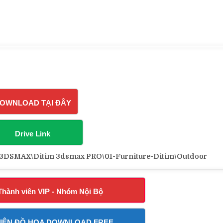
OWNLOAD TẠI ĐÂY
Drive Link
DSMAX\Ditim 3dsmax PRO\01-Furniture-Ditim\Outdoor
Thành viên VIP - Nhóm Nội Bộ
IỆN ĐỒ HỌA DOWNLOAD FREE