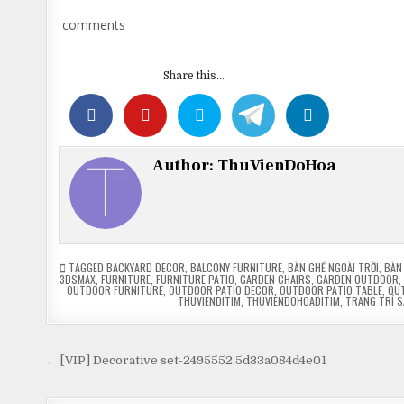
comments
Share this...
Author:
ThuVienDoHoa
TAGGED
BACKYARD DECOR
,
BALCONY FURNITURE
,
BÀN GHẾ NGOÀI TRỜI
,
BÀN
3DSMAX
,
FURNITURE
,
FURNITURE PATIO
,
GARDEN CHAIRS
,
GARDEN OUTDOOR
,
OUTDOOR FURNITURE
,
OUTDOOR PATIO DECOR
,
OUTDOOR PATIO TABLE
,
OU
THUVIENDITIM
,
THUVIENDOHOADITIM
,
TRANG TRÍ S
Điều
← [VIP] Decorative set-2495552.5d33a084d4e01
hướng