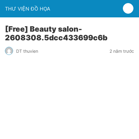
THƯ VIỆN ĐỒ HỌA
[Free] Beauty salon-
2608308.5dcc433699c6b
DT thuvien
2 năm trước