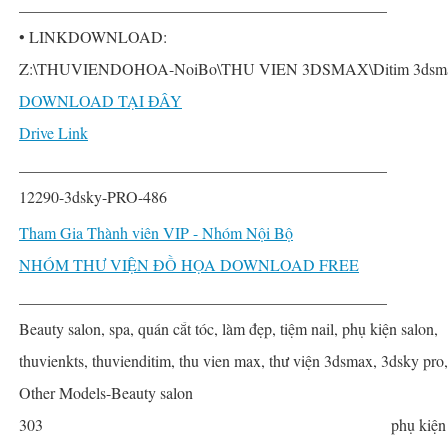
______________________________________________
• LINKDOWNLOAD:
Z:\THUVIENDOHOA-NoiBo\THU VIEN 3DSMAX\Ditim 3dsmax PR
DOWNLOAD TẠI ĐÂY
Drive Link
______________________________________________
12290-3dsky-PRO-486
Tham Gia Thành viên VIP - Nhóm Nội Bộ
NHÓM THƯ VIỆN ĐỒ HỌA DOWNLOAD FREE
______________________________________________
Beauty salon, spa, quán cắt tóc, làm đẹp, tiệm nail, phụ kiện salon,
thuvienkts, thuvienditim, thu vien max, thư viện 3dsmax, 3dsky pro
Other Models-Beauty salon
303
phụ kiện