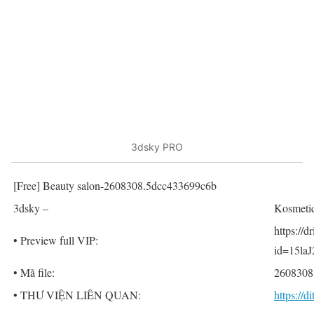
3dsky PRO
[Free] Beauty salon-2608308.5dcc433699c6b
3dsky –
Kosmeti
https://
• Preview full VIP:
id=15la
• Mã file:
2608308
• THƯ VIỆN LIÊN QUAN:
https://