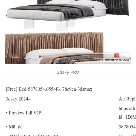
3dsky PRO
[Free] Bed-5878054.6554f6178c9ea-3dsmax
3dsky 2024-
Air Repl
https://
• Preview full VIP:
id=1DlM
• Mã file:
5878054