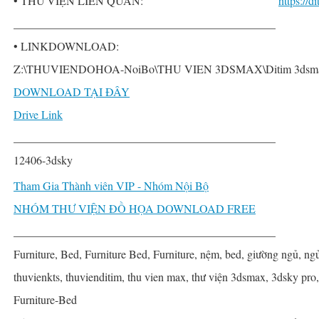
• THƯ VIỆN LIÊN QUAN:
https://
______________________________________________
• LINKDOWNLOAD:
Z:\THUVIENDOHOA-NoiBo\THU VIEN 3DSMAX\Ditim 3dsmax P
DOWNLOAD TẠI ĐÂY
Drive Link
______________________________________________
12406-3dsky
Tham Gia Thành viên VIP - Nhóm Nội Bộ
NHÓM THƯ VIỆN ĐỒ HỌA DOWNLOAD FREE
______________________________________________
Furniture, Bed, Furniture Bed, Furniture, nệm, bed, giường ngủ, ng
thuvienkts, thuvienditim, thu vien max, thư viện 3dsmax, 3dsky pro
Furniture-Bed