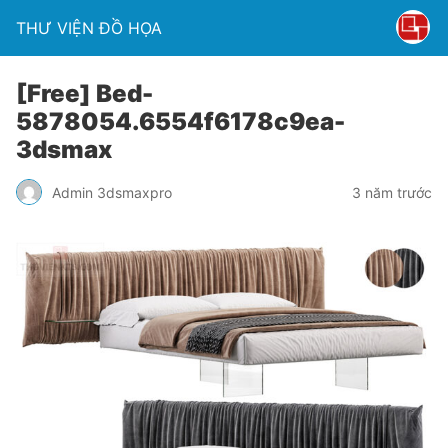
THƯ VIỆN ĐỒ HỌA
[Free] Bed-
5878054.6554f6178c9ea-
3dsmax
Admin 3dsmaxpro
3 năm trước