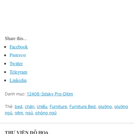
Share this...
Facebook
Pinterest
Twitter
Telegram
Linkedin
Danh mục:
12406-3dsky Pro-Ditim
Thẻ:
bed
,
chăn
,
chiếu
,
Furniture
,
Furniture Bed
,
giường
,
giường
ngủ
,
nệm
,
ngủ
,
phòng ngủ
THƯ VIỆN ĐỒ HỌA