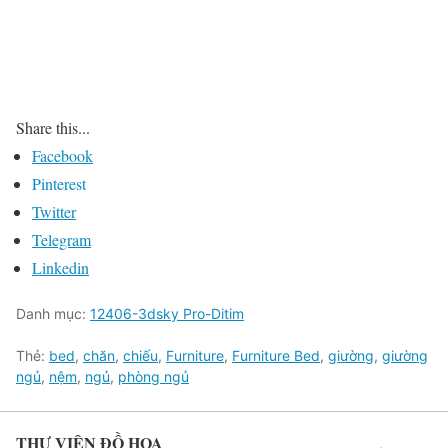
Share this...
Facebook
Pinterest
Twitter
Telegram
Linkedin
Danh mục:
12406-3dsky Pro-Ditim
Thẻ:
bed
,
chăn
,
chiếu
,
Furniture
,
Furniture Bed
,
giường
,
giường
ngủ
,
nệm
,
ngủ
,
phòng ngủ
THƯ VIỆN ĐỒ HỌA