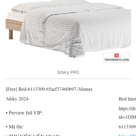
3dsky PRO
[Free] Bed-6113309.65aef37460b97-3dsmax
3dsky 2024-
Bed line
https://
• Preview full VIP:
id=1DlM
• Mã file:
6113309