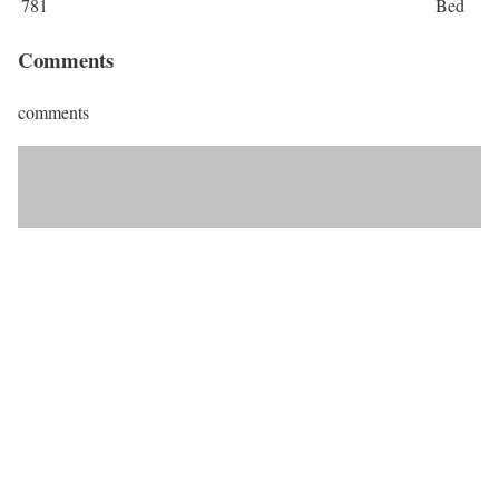
781
Bed
Comments
comments