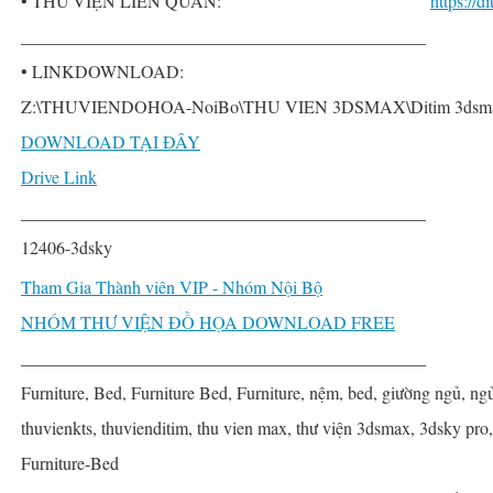
• THƯ VIỆN LIÊN QUAN:
https://
______________________________________________
• LINKDOWNLOAD:
Z:\THUVIENDOHOA-NoiBo\THU VIEN 3DSMAX\Ditim 3dsmax P
DOWNLOAD TẠI ĐÂY
Drive Link
______________________________________________
12406-3dsky
Tham Gia Thành viên VIP - Nhóm Nội Bộ
NHÓM THƯ VIỆN ĐỒ HỌA DOWNLOAD FREE
______________________________________________
Furniture, Bed, Furniture Bed, Furniture, nệm, bed, giường ngủ, ng
thuvienkts, thuvienditim, thu vien max, thư viện 3dsmax, 3dsky pro
Furniture-Bed