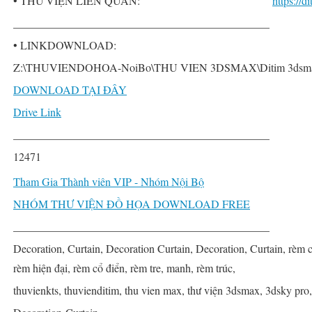
• THƯ VIỆN LIÊN QUAN:
https://
______________________________________________
• LINKDOWNLOAD:
Z:\THUVIENDOHOA-NoiBo\THU VIEN 3DSMAX\Ditim 3dsmax P
DOWNLOAD TẠI ĐÂY
Drive Link
______________________________________________
12471
Tham Gia Thành viên VIP - Nhóm Nội Bộ
NHÓM THƯ VIỆN ĐỒ HỌA DOWNLOAD FREE
______________________________________________
Decoration, Curtain, Decoration Curtain, Decoration, Curtain, rèm 
rèm hiện đại, rèm cổ điển, rèm tre, manh, rèm trúc,
thuvienkts, thuvienditim, thu vien max, thư viện 3dsmax, 3dsky pro,