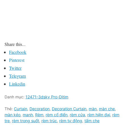
Share this...
Facebook
Pinterest
Twitter
Telegram
Linkedin
Danh mục:
12471-3dsky Pro-Ditim
Thẻ:
Curtain
,
Decoration
,
Decoration Curtain
,
màn
,
màn che
,
màn kéo
,
manh
,
Rèm
,
rèm cổ điển
,
rèm cửa
,
rèm hiện đại
,
rèm
tre
,
rèm trong suốt
,
rèm trúc
,
rèm tự động
,
tấm che