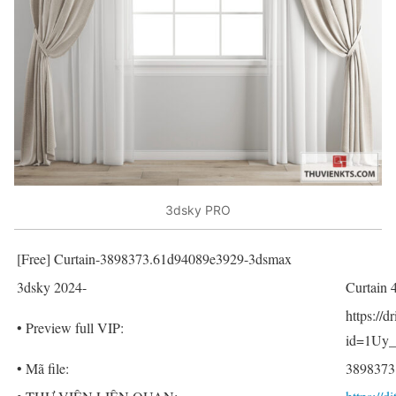
3dsky PRO
[Free] Curtain-3898373.61d94089e3929-3dsmax
3dsky 2024-
Curtain 
https://
• Preview full VIP:
id=1Uy
• Mã file:
3898373