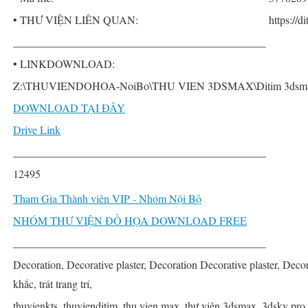
• THƯ VIỆN LIÊN QUAN:
https://d
______________________________________________
• LINKDOWNLOAD:
Z:\THUVIENDOHOA-NoiBo\THU VIEN 3DSMAX\Ditim 3dsmax PRO
DOWNLOAD TẠI ĐÂY
Drive Link
______________________________________________
12495
Tham Gia Thành viên VIP - Nhóm Nội Bộ
NHÓM THƯ VIỆN ĐỒ HỌA DOWNLOAD FREE
______________________________________________
Decoration, Decorative plaster, Decoration Decorative plaster, Decorat
khắc, trát trang trí,
thuvienkts, thuvienditim, thu vien max, thư viện 3dsmax, 3dsky pro