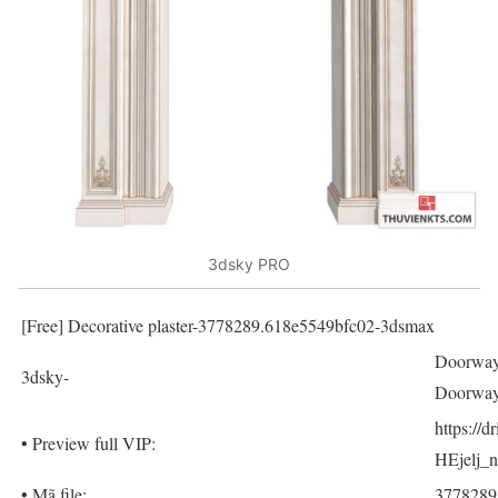
3dsky PRO
[Free] Decorative plaster-3778289.618e5549bfc02-3dsmax
Doorway i
3dsky-
Doorway.
https://
• Preview full VIP:
HEjelj_
• Mã file:
3778289