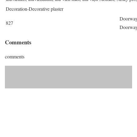
Decoration-Decorative plaster
Doorway i
827
Doorway.
Comments
comments