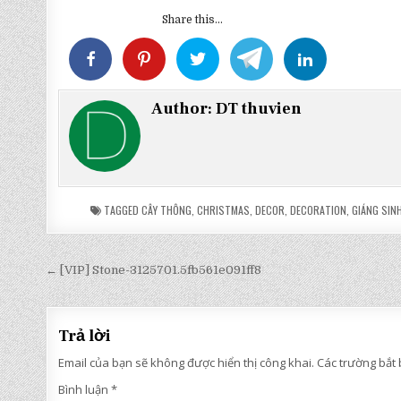
Share this...
Author:
DT thuvien
TAGGED
CÂY THÔNG
,
CHRISTMAS
,
DECOR
,
DECORATION
,
GIÁNG SIN
Điều
← [VIP] Stone-3125701.5fb561e091ff8
hướng
bài
Trả lời
viết
Email của bạn sẽ không được hiển thị công khai.
Các trường bắt
Bình luận
*