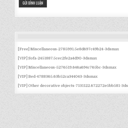
[Free] Miscellaneous-2785991.5e8d697c49b24-3dsmax
[VIP] Sofa-2451887.5cec2fe2a4d90-3dsmax
[VIP] Miscellaneous-5276519.646a694c765bc-3dsmax
[VIP] Bed-4788365.63b52ca344043-3dsmax
[VIP] Other decorative objects-7131122.672272e5bb581-3d