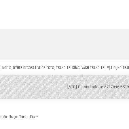
H
,
NOELS
,
OTHER DECORATIVE OBJECTS
,
TRANG TRÍ KHÁC
,
VÁCH TRANG TRÍ
,
VẬT DỤNG TRA
[VIP] Plants Indoor-5717946.651
 buộc được đánh dấu
*