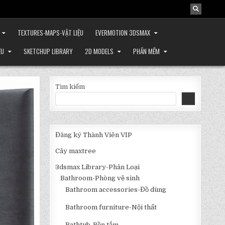
TEXTURES-MAPS-VẬT LIỆU
EVERMOTION 3DSMAX
ỆU
SKETCHUP LIBRARY
2D MODELS
PHẦN MỀM
Tìm kiếm
Đăng ký Thành Viên VIP
Cây maxtree
3dsmax Library-Phân Loại
Bathroom-Phòng vệ sinh
Bathroom accessories-Đồ dùng
Bathroom furniture-Nội thất
Bathtub-Bồn tắm