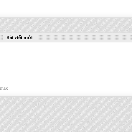
Bài viết mới
smax