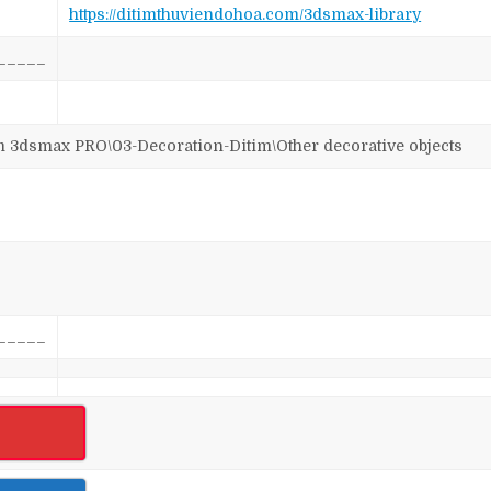
https://ditimthuviendohoa.com/3dsmax-library
_____
smax PRO\03-Decoration-Ditim\Other decorative objects
_____