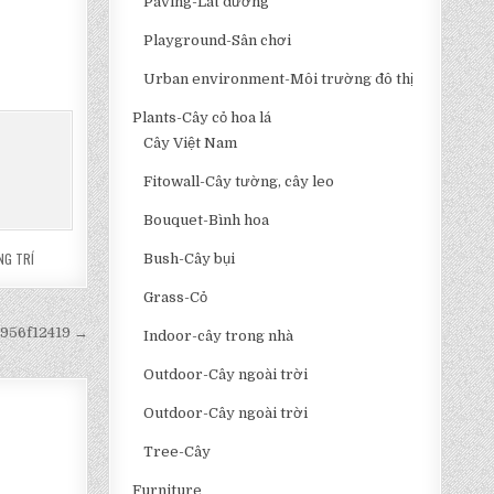
Paving-Lát đường
Playground-Sân chơi
Urban environment-Môi trường đô thị
Plants-Cây cỏ hoa lá
Cây Việt Nam
Fitowall-Cây tường, cây leo
Bouquet-Bình hoa
NG TRÍ
Bush-Cây bụi
Grass-Cỏ
9956f12419 →
Indoor-cây trong nhà
Outdoor-Cây ngoài trời
Outdoor-Cây ngoài trời
Tree-Cây
Furniture