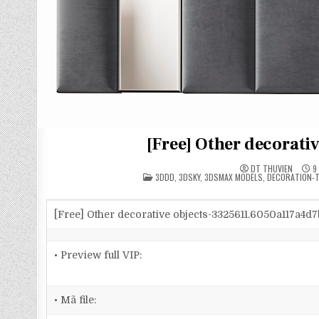
[Free] Other decorat
DT THUVIEN
9 
POSTED
3DDD
,
3DSKY
,
3DSMAX MODELS
,
DECORATION-T
IN
[Free] Other decorative objects-3325611.6050a117a4d7
• Preview full VIP:
• Mã file: