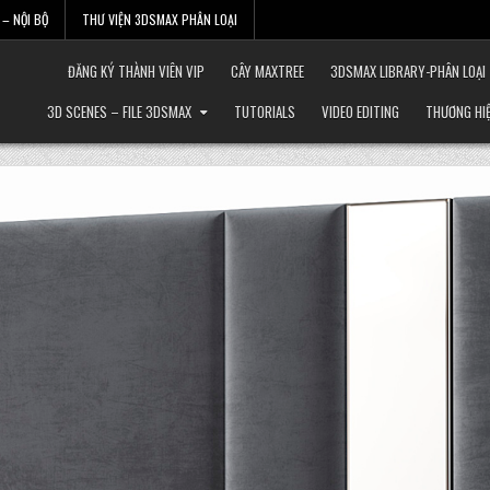
– NỘI BỘ
THƯ VIỆN 3DSMAX PHÂN LOẠI
ĐĂNG KÝ THÀNH VIÊN VIP
CÂY MAXTREE
3DSMAX LIBRARY-PHÂN LOẠI
3D SCENES – FILE 3DSMAX
TUTORIALS
VIDEO EDITING
THƯƠNG HI