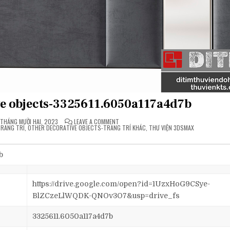
ive objects-3325611.6050a117a4d7b
ON
THÁNG MƯỜI HAI, 2023
LEAVE A COMMENT
[FREE]
RANG TRÍ
,
OTHER DECORATIVE OBJECTS-TRANG TRÍ KHÁC
,
THƯ VIỆN 3DSMAX
OTHER
DECORATIVE
OBJECTS-
3325611.6050A117A4D7B
b
https://drive.google.com/open?id=1UzxHoG9CSye-
BlZCzeLlWQDK-QNOv3O7&usp=drive_fs
3325611.6050a117a4d7b