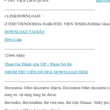
• THƯ VIỆN LIÊN QUAN:
https://
______________________________________________
• LINKDOWNLOAD:
Z:\THUVIENDOHOA-NoiBo\THU VIEN 3DSMAX\Ditim 3dsmax PRO\
DOWNLOAD TẠI ĐÂY
Drive Link
______________________________________________
12406-3dsky
Tham Gia Thành viên VIP - Nhóm Nội Bộ
NHÓM THƯ VIỆN ĐỒ HỌA DOWNLOAD FREE
______________________________________________
Decoration, Other decorative objects, Decoration Other decorative ob
trang trí, vật dụng trang trí, decor,
thuvienkts, thuvienditim, thu vien max, thư viện 3dsmax, 3dsky pro