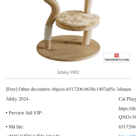
3dsky PRO
[Free] Other decorative objects-6517206.6638c1407a85e-3dsmax
3dsky 2024-
Cat Play
https:/
• Preview full VIP:
QNOv3O
• Mã file:
6517206