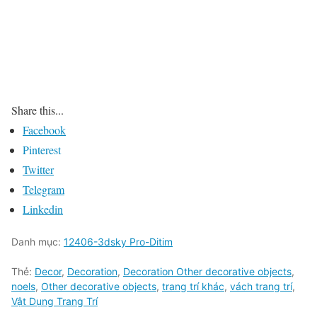
Share this...
Facebook
Pinterest
Twitter
Telegram
Linkedin
Danh mục:
12406-3dsky Pro-Ditim
Thẻ:
Decor
,
Decoration
,
Decoration Other decorative objects
,
noels
,
Other decorative objects
,
trang trí khác
,
vách trang trí
,
Vật Dụng Trang Trí