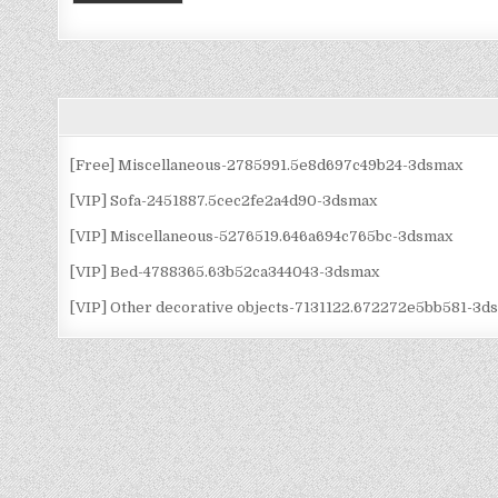
[Free] Miscellaneous-2785991.5e8d697c49b24-3dsmax
[VIP] Sofa-2451887.5cec2fe2a4d90-3dsmax
[VIP] Miscellaneous-5276519.646a694c765bc-3dsmax
[VIP] Bed-4788365.63b52ca344043-3dsmax
[VIP] Other decorative objects-7131122.672272e5bb581-3d