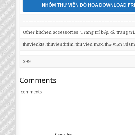
NHÓM THƯ VIỆN ĐỒ HỌA DOWNLOAD FR
_________________________________________
Other kitchen accessories, Trang trí bếp, đồ trang trí,
thuvienkts, thuvienditim, thu vien max, thư viện 3dsm
399
Comments
comments
Share this...