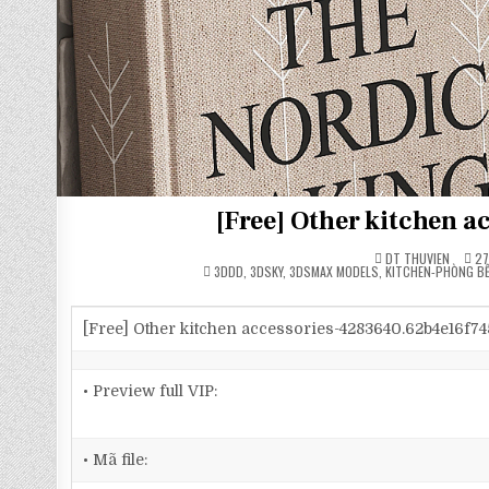
[Free] Other kitchen 
DT THUVIEN
27
POSTED
3DDD
,
3DSKY
,
3DSMAX MODELS
,
KITCHEN-PHÒNG B
IN
[Free] Other kitchen accessories-4283640.62b4e16f7
• Preview full VIP:
• Mã file: