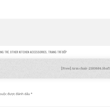
ANG TRÍ
,
OTHER KITCHEN ACCESSORIES
,
TRANG TRÍ BẾP
[Free] Arm chair-2181684.5ba
 buộc được đánh dấu
*