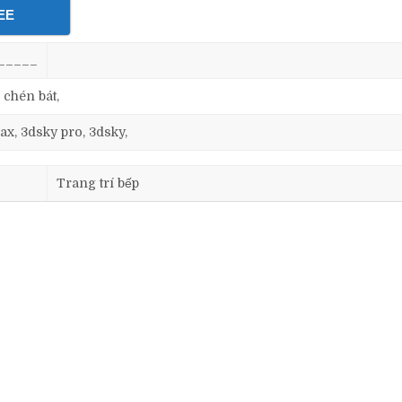
EE
_____
 chén bát,
ax, 3dsky pro, 3dsky,
Trang trí bếp