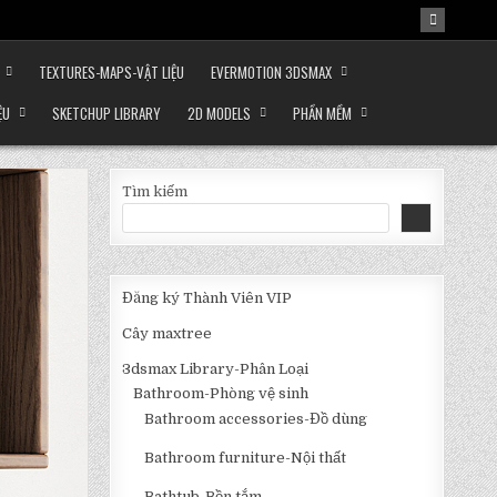
TEXTURES-MAPS-VẬT LIỆU
EVERMOTION 3DSMAX
ỆU
SKETCHUP LIBRARY
2D MODELS
PHẦN MỀM
Tìm kiếm
Đăng ký Thành Viên VIP
Cây maxtree
3dsmax Library-Phân Loại
Bathroom-Phòng vệ sinh
Bathroom accessories-Đồ dùng
Bathroom furniture-Nội thất
Bathtub-Bồn tắm