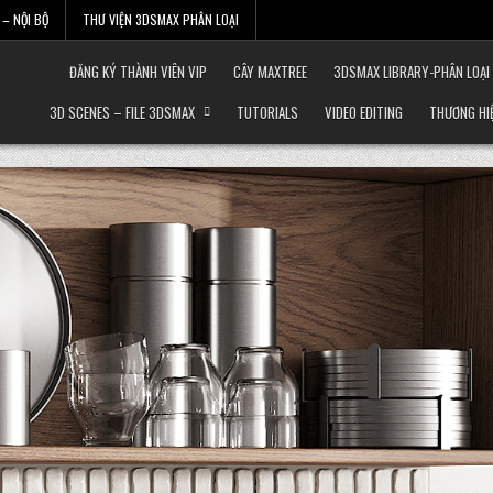
– NỘI BỘ
THƯ VIỆN 3DSMAX PHÂN LOẠI
ĐĂNG KÝ THÀNH VIÊN VIP
CÂY MAXTREE
3DSMAX LIBRARY-PHÂN LOẠI
3D SCENES – FILE 3DSMAX
TUTORIALS
VIDEO EDITING
THƯƠNG HI