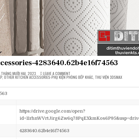
accessories-4283640.62b4e16f74563
ON
 THÁNG MƯỜI HAI, 2023
LEAVE A COMMENT
[FREE]
ẾP
,
OTHER KITCHEN ACCESSORIES-PHỤ KIỆN PHÒNG BẾP KHÁC
,
THƯ VIỆN 3DSMAX
OTHER
KITCHEN
ACCESSORIES-
4283640.62B4E16F74563
4563
https://drive.google.com/open?
id=11rhnWVrtJirg6Zw6q78PqEXkmKos6P95&usp=driv
4283640.62b4e16f74563