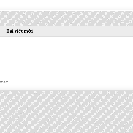
Bài viết mới
smax