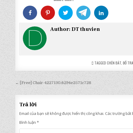
Author:
DT thuvien
TAGGED
CHÉN BÁT
,
ĐỒ TR
Điều
← [Free] Chair-4227130.6294e2571c728
hướng
bài
Trả lời
viết
Email của bạn sẽ không được hiển thị công khai.
Các trường bắt
Bình luận
*