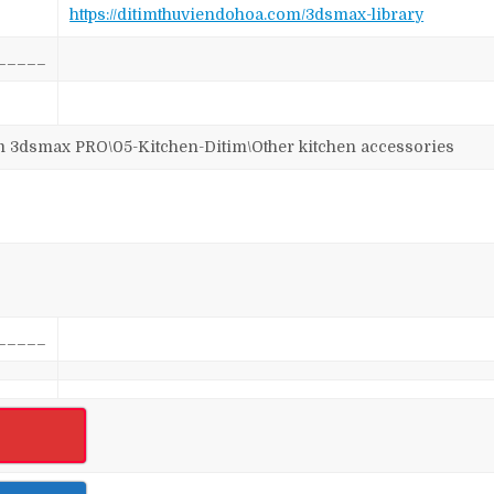
https://ditimthuviendohoa.com/3dsmax-library
_____
smax PRO\05-Kitchen-Ditim\Other kitchen accessories
_____