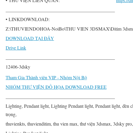
• THƯ VIỆN LIÊN QUAN:
https://
______________________________________________
• LINKDOWNLOAD:
Z:\THUVIENDOHOA-NoiBo\THU VIEN 3DSMAX\Ditim 3dsmax PR
DOWNLOAD TẠI ĐÂY
Drive Link
______________________________________________
12406-3dsky
Tham Gia Thành viên VIP - Nhóm Nội Bộ
NHÓM THƯ VIỆN ĐỒ HỌA DOWNLOAD FREE
______________________________________________
Lighting, Pendant light, Lighting Pendant light, Pendant light, đèn
trọng,
thuvienkts, thuvienditim, thu vien max, thư viện 3dsmax, 3dsky pro