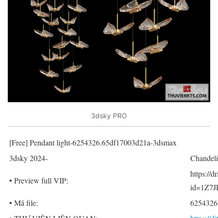
3dsky PRO
[Free] Pendant light-6254326.65df17003d21a-3dsmax
3dsky 2024-
Chandeli
https://
• Preview full VIP:
id=1Z7J
• Mã file:
6254326