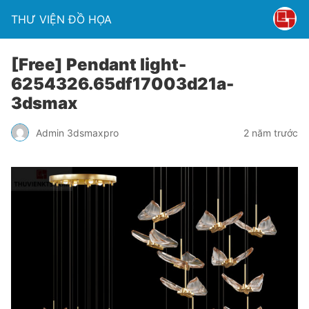
THƯ VIỆN ĐỒ HỌA
[Free] Pendant light-
6254326.65df17003d21a-
3dsmax
Admin 3dsmaxpro
2 năm trước