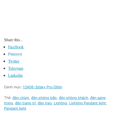
Share this...
Facebook
Pinterest
Twitter
Telegram
Linkedin
Danh mục:
12406-3dsky Pro-Ditim
Thẻ:
đèn chùm
,
đèn phòng bếp
,
đèn phòng khách
,
đèn sang
trọng
,
đèn trang trí
,
đèn treo
,
Lighting
,
Lighting Pendant light
,
Pendant light