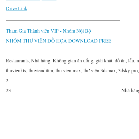
Drive Link
______________________________________________
Tham Gia Thành viên VIP - Nhóm Nội Bộ
NHÓM THƯ VIỆN ĐỒ HỌA DOWNLOAD FREE
______________________________________________
Restaurants, Nhà hàng, Không gian ăn uống, giải khát, đồ ăn, lẩu, 
thuvienkts, thuvienditim, thu vien max, thư viện 3dsmax, 3dsky pro
2
23
Nhà hàn