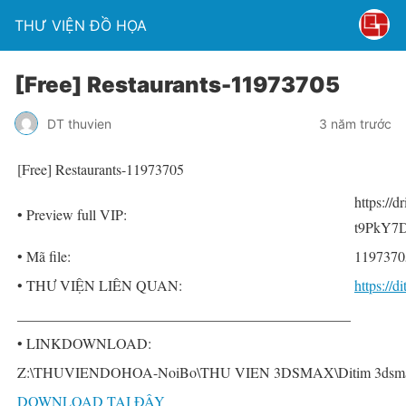
THƯ VIỆN ĐỒ HỌA
[Free] Restaurants-11973705
DT thuvien
3 năm trước
[Free] Restaurants-11973705
https://
• Preview full VIP:
t9PkY7D
• Mã file:
1197370
• THƯ VIỆN LIÊN QUAN:
https://
______________________________________________
• LINKDOWNLOAD:
Z:\THUVIENDOHOA-NoiBo\THU VIEN 3DSMAX\Ditim 3dsmax P
DOWNLOAD TẠI ĐÂY