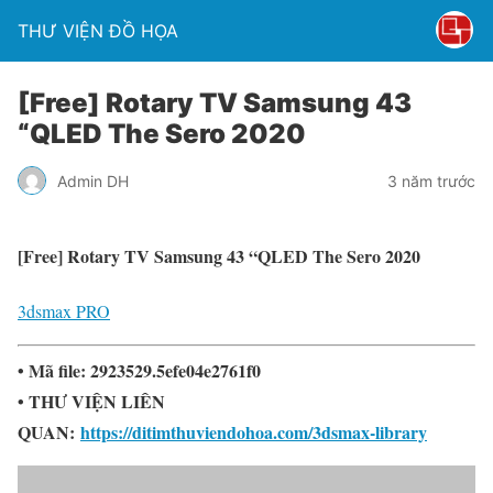
THƯ VIỆN ĐỒ HỌA
[Free] Rotary TV Samsung 43
“QLED The Sero 2020
Admin DH
3 năm trước
[Free] Rotary TV Samsung 43 “QLED The Sero 2020
3dsmax PRO
• Mã file: 2923529.5efe04e2761f0
• THƯ VIỆN LIÊN
QUAN:
https://ditimthuviendohoa.com/3dsmax-library