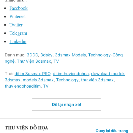
Facebook
Pinterest
Twitter
Telegram
Linkedin
Danh mục:
3DDD
,
3dsky
,
3dsmax Models
,
Technology-Công
nghệ
,
Thư Viện 3dsmax
,
TV
Thẻ:
ditim 3dsmax PRO
,
ditimthuviendohoa
,
download models
3dsmax
,
models 3dsmax
,
Technology
,
thư viện 3dsmax
,
thuviendohoaditim
,
TV
Để lại nhận xét
THƯ VIỆN ĐỒ HỌA
Quay lại đầu trang