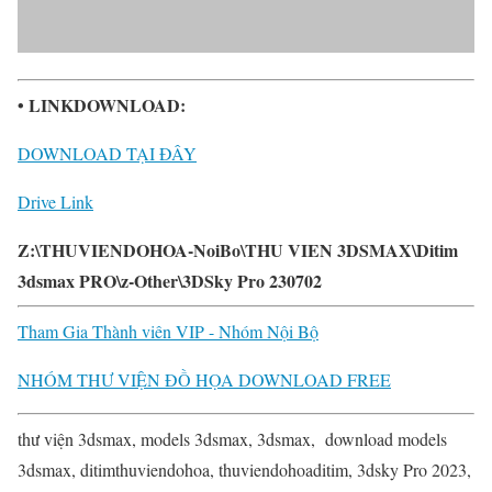
• LINKDOWNLOAD:
DOWNLOAD TẠI ĐÂY
Drive Link
Z:\THUVIENDOHOA-NoiBo\THU VIEN 3DSMAX\Ditim
3dsmax PRO\z-Other\3DSky Pro 230702
Tham Gia Thành viên VIP - Nhóm Nội Bộ
NHÓM THƯ VIỆN ĐỒ HỌA DOWNLOAD FREE
thư viện 3dsmax, models 3dsmax, 3dsmax, download models
3dsmax, ditimthuviendohoa, thuviendohoaditim, 3dsky Pro 2023,