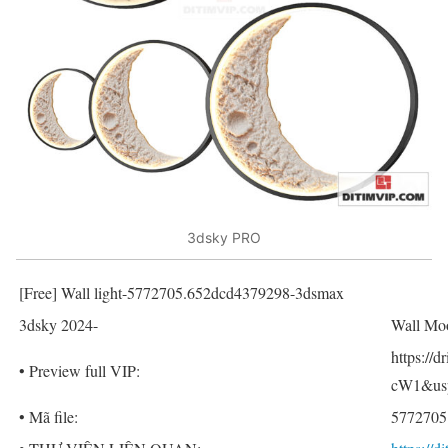
3dsky PRO
[Free] Wall light-5772705.652dcd4379298-3dsmax
3dsky 2024-
Wall Mo
https:/
• Preview full VIP:
cW1&usp
• Mã file:
5772705