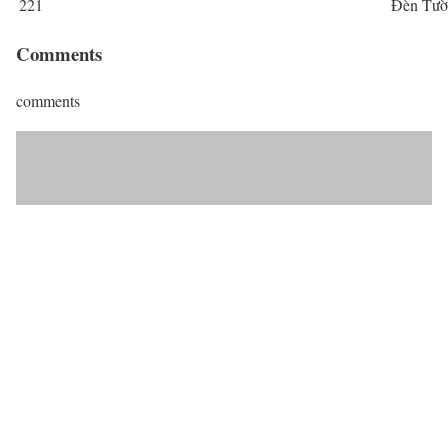
221
Đèn Tườ
Comments
comments