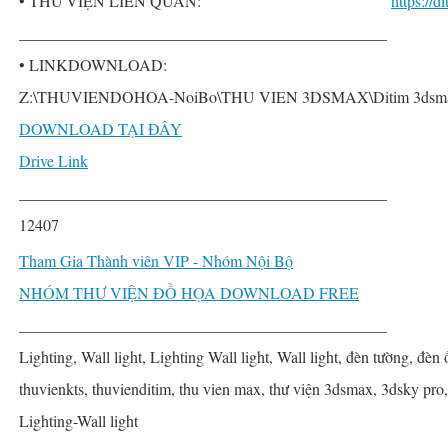
• THƯ VIỆN LIÊN QUAN:
https://
______________________________________________
• LINKDOWNLOAD:
Z:\THUVIENDOHOA-NoiBo\THU VIEN 3DSMAX\Ditim 3dsmax PR
DOWNLOAD TẠI ĐÂY
Drive Link
______________________________________________
12407
Tham Gia Thành viên VIP - Nhóm Nội Bộ
NHÓM THƯ VIỆN ĐỒ HỌA DOWNLOAD FREE
______________________________________________
Lighting, Wall light, Lighting Wall light, Wall light, đèn tường, đèn 
thuvienkts, thuvienditim, thu vien max, thư viện 3dsmax, 3dsky pro
Lighting-Wall light