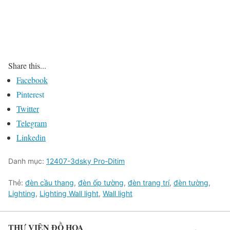
Share this...
Facebook
Pinterest
Twitter
Telegram
Linkedin
Danh mục:
12407-3dsky Pro-Ditim
Thẻ:
đèn cầu thang
,
đèn ốp tường
,
đèn trang trí
,
đèn tường
,
Lighting
,
Lighting Wall light
,
Wall light
THƯ VIỆN ĐỒ HỌA