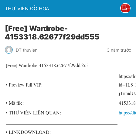
THƯ VIỆN ĐỒ HỌA
[Free] Wardrobe-
4153318.62677f29dd555
DT thuvien
3 năm trước
[Free] Wardrobe-4153318.62677f29dd555
https://
• Preview full VIP:
id=1L8
jTrimdU
• Mã file:
4153318
• THƯ VIỆN LIÊN QUAN:
https://
______________________________________________
• LINKDOWNLOAD: