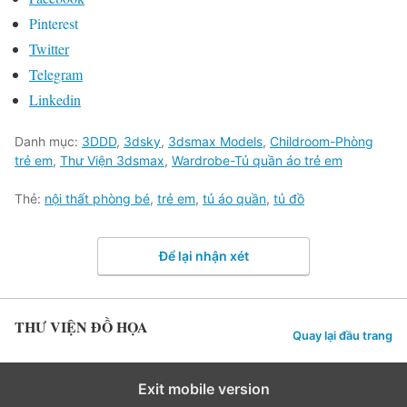
Pinterest
Twitter
Telegram
Linkedin
Danh mục:
3DDD
,
3dsky
,
3dsmax Models
,
Childroom-Phòng
trẻ em
,
Thư Viện 3dsmax
,
Wardrobe-Tủ quần áo trẻ em
Thẻ:
nội thất phòng bé
,
trẻ em
,
tủ áo quần
,
tủ đồ
Để lại nhận xét
THƯ VIỆN ĐỒ HỌA
Quay lại đầu trang
Exit mobile version