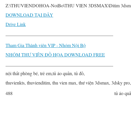
Z:\THUVIENDOHOA-NoiBo\THU VIEN 3DSMAX\Ditim 3dsmax 
DOWNLOAD TẠI ĐÂY
Drive Link
______________________________________________
Tham Gia Thành viên VIP - Nhóm Nội Bộ
NHÓM THƯ VIỆN ĐỒ HỌA DOWNLOAD FREE
______________________________________________
nội thất phòng bé, trẻ em,tủ áo quần, tủ đồ,
thuvienkts, thuvienditim, thu vien max, thư viện 3dsmax, 3dsky pro
488
tủ áo qu