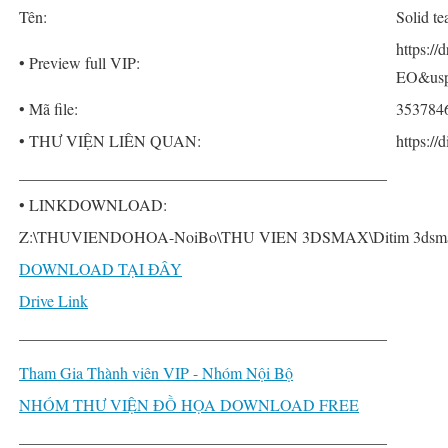
Tên:
Solid t
https:
• Preview full VIP:
EO&usp
• Mã file:
353784
• THƯ VIỆN LIÊN QUAN:
https://
______________________________________________
• LINKDOWNLOAD:
Z:\THUVIENDOHOA-NoiBo\THU VIEN 3DSMAX\Ditim 3dsmax PRO
DOWNLOAD TẠI ĐÂY
Drive Link
______________________________________________
Tham Gia Thành viên VIP - Nhóm Nội Bộ
NHÓM THƯ VIỆN ĐỒ HỌA DOWNLOAD FREE
______________________________________________