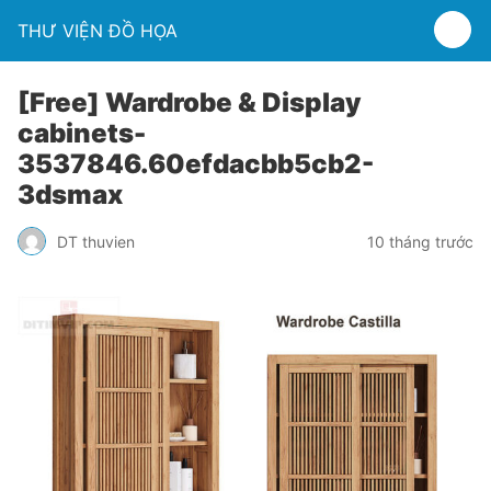
THƯ VIỆN ĐỒ HỌA
[Free] Wardrobe & Display
cabinets-
3537846.60efdacbb5cb2-
3dsmax
DT thuvien
10 tháng trước