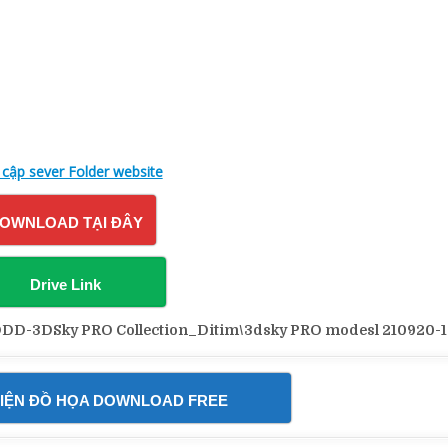
STONE
WH
A
33
 cập sever Folder website
OWNLOAD TẠI ĐÂY
Drive Link
3DSky PRO Collection_Ditim\3dsky PRO modesl 210920-1
IỆN ĐỒ HỌA DOWNLOAD FREE