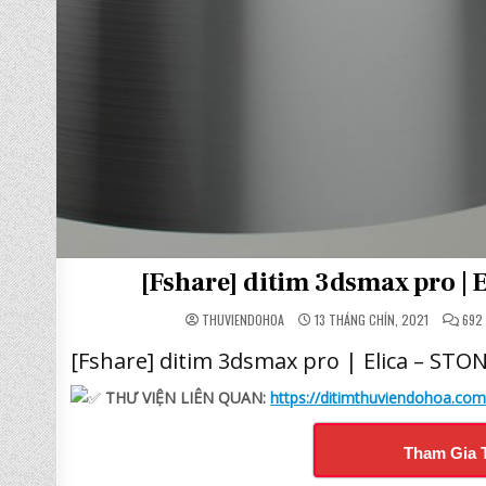
[Fshare] ditim 3dsmax pro |
THUVIENDOHOA
13 THÁNG CHÍN, 2021
692
[Fshare] ditim 3dsmax pro | Elica – ST
THƯ VIỆN LIÊN QUAN:
https://ditimthuviendohoa.co
Tham Gia 