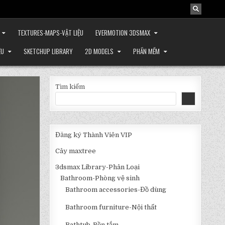
TEXTURES-MAPS-VẬT LIỆU
EVERMOTION 3DSMAX
ỆU
SKETCHUP LIBRARY
2D MODELS
PHẦN MỀM
Tìm kiếm
Đăng ký Thành Viên VIP
Cây maxtree
3dsmax Library-Phân Loại
Bathroom-Phòng vệ sinh
Bathroom accessories-Đồ dùng
Bathroom furniture-Nội thất
Bathtub-Bồn tắm