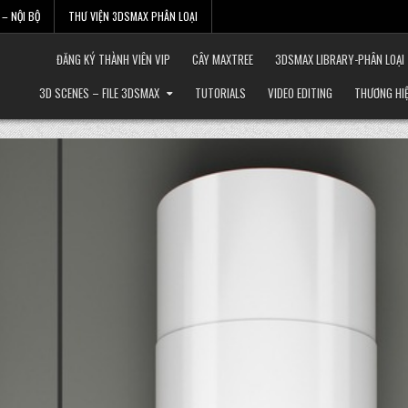
– NỘI BỘ
THƯ VIỆN 3DSMAX PHÂN LOẠI
ĐĂNG KÝ THÀNH VIÊN VIP
CÂY MAXTREE
3DSMAX LIBRARY-PHÂN LOẠI
3D SCENES – FILE 3DSMAX
TUTORIALS
VIDEO EDITING
THƯƠNG HI