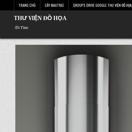
Skip
TRANG CHỦ
CÂY MAXTREE
GROUPS DRIVE GOOGLE THƯ VIỆN ĐỒ HỌA 
to
content
THƯ VIỆN ĐỒ HỌA
-Đi Tìm-