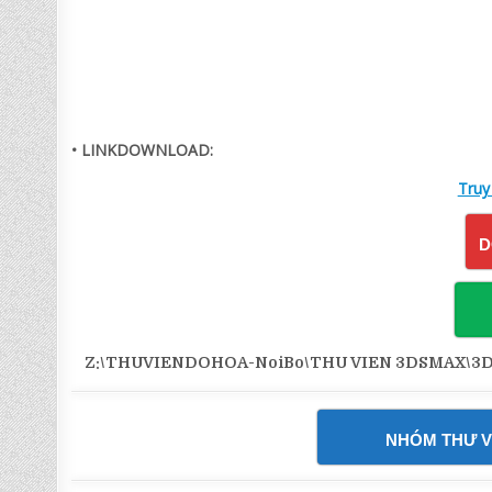
• LINKDOWNLOAD:
Truy
D
Z:\THUVIENDOHOA-NoiBo\THU VIEN 3DSMAX\3DDD-
NHÓM THƯ V