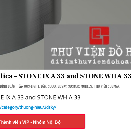
 Elica – STONE IX A 33 and STONE WH A 3
Ở
POSTED
 BÌNH LUẬN
003-LIGHT, ĐÈN
,
3DDD
,
3DSKY
,
3DSMAX MODELS
,
THƯ VIỆN 3DSMAX
[FSHARE]
IN
DITIM
ONE IX A 33 and STONE WH A 33
3DSMAX
PRO
|
m/category/thuong-hieu/3dsky/
ELICA
–
STONE
IX
A
Thành viên VIP - Nhóm Nội Bộ
33
AND