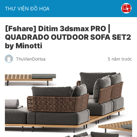
THƯ VIỆN ĐỒ HỌA
[Fshare] Ditim 3dsmax PRO |
QUADRADO OUTDOOR SOFA SET2
by Minotti
ThuVienDoHoa
5 năm trước