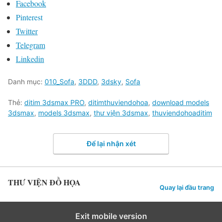
Facebook
Pinterest
Twitter
Telegram
Linkedin
Danh mục:
010_Sofa
,
3DDD
,
3dsky
,
Sofa
Thẻ:
ditim 3dsmax PRO
,
ditimthuviendohoa
,
download models
3dsmax
,
models 3dsmax
,
thư viện 3dsmax
,
thuviendohoaditim
Để lại nhận xét
THƯ VIỆN ĐỒ HỌA
Quay lại đầu trang
Exit mobile version