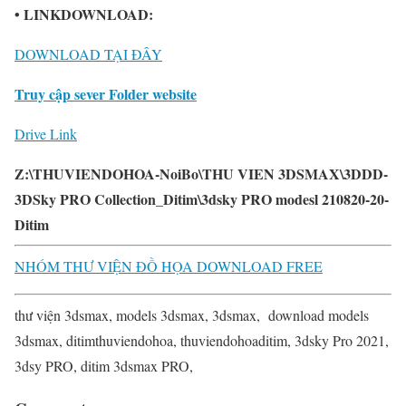
• LINKDOWNLOAD:
DOWNLOAD TẠI ĐÂY
Truy cập sever Folder website
Drive Link
Z:\THUVIENDOHOA-NoiBo\THU VIEN 3DSMAX\3DDD-
3DSky PRO Collection_Ditim\3dsky PRO modesl 210820-20-
Ditim
NHÓM THƯ VIỆN ĐỒ HỌA DOWNLOAD FREE
thư viện 3dsmax, models 3dsmax, 3dsmax, download models
3dsmax, ditimthuviendohoa, thuviendohoaditim, 3dsky Pro 2021,
3dsy PRO, ditim 3dsmax PRO,