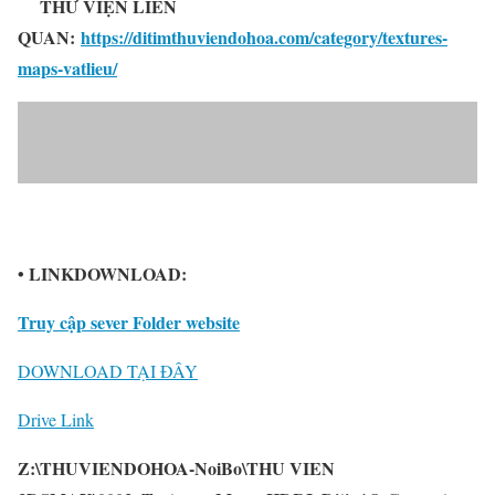
THƯ VIỆN LIÊN
QUAN:
https://ditimthuviendohoa.com/category/textures-
maps-vatlieu/
• LINKDOWNLOAD:
Truy cập sever Folder website
DOWNLOAD TẠI ĐÂY
Drive Link
Z:\THUVIENDOHOA-NoiBo\THU VIEN