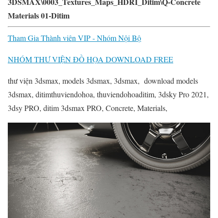
3DSMAX\0003_Textures_Maps_HDRI_Ditim\Q-Concrete
Materials 01-Ditim
Tham Gia Thành viên VIP - Nhóm Nội Bộ
NHÓM THƯ VIỆN ĐỒ HỌA DOWNLOAD FREE
thư viện 3dsmax, models 3dsmax, 3dsmax, download models
3dsmax, ditimthuviendohoa, thuviendohoaditim, 3dsky Pro 2021,
3dsy PRO, ditim 3dsmax PRO, Concrete, Materials,