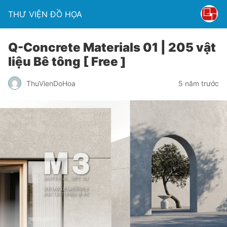
THƯ VIỆN ĐỒ HỌA
Q-Concrete Materials 01 | 205 vật
liệu Bê tông [ Free ]
ThuVienDoHoa
5 năm trước