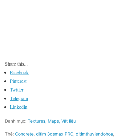
Share this...
Facebook
Pinterest
Twitter
Telegram
Linkedin
Danh mục:
Textures, Maps, Vật liệu
Thẻ:
Concrete
,
ditim 3dsmax PRO
,
ditimthuviendohoa
,