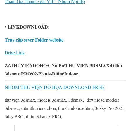
Tham Gia Thành viên VIP - Nhóm Nội Bộ
• LINKDOWNLOAD:
Truy cập sever Folder website
Drive Link
Z:\THUVIENDOHOA-NoiBo\THU VIEN 3DSMAX\Ditim
3dsmax PRO\02-Plants-Ditim\Indoor
NHÓM THƯ VIỆN ĐỒ HỌA DOWNLOAD FREE
thư viện 3dsmax, models 3dsmax, 3dsmax, download models
3dsmax, ditimthuviendohoa, thuviendohoaditim, 3dsky Pro 2021,
3dsy PRO, ditim 3dsmax PRO,