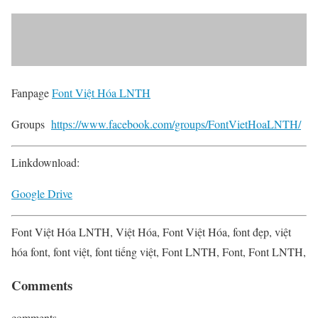
Fanpage
Font Việt Hóa LNTH
Groups
https://www.facebook.com/groups/FontVietHoaLNTH/
Linkdownload:
Google Drive
Font Việt Hóa LNTH
,
Việt Hóa,
Font Việt Hóa, font đẹp, việt
hóa font, font việt, font tiếng việt, Font LNTH, Font, Font LNTH,
Comments
comments