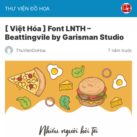
THƯ VIỆN ĐỒ HỌA
[ Việt Hóa ] Font LNTH –
Beattingvile by Garisman Studio
ThuVienDoHoa
7 năm trước