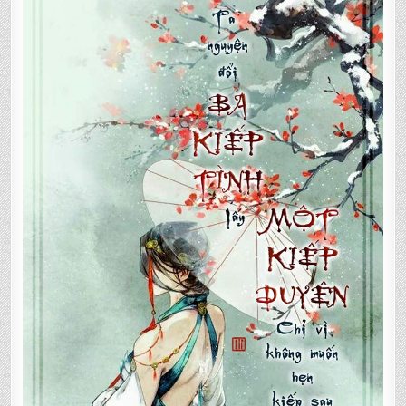
FONT
LNTH
–
BUFFIED
BY
GEMFONTS