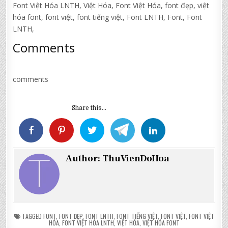
Font Việt Hóa LNTH
,
Việt Hóa,
Font Việt Hóa, font đẹp, việt
hóa font, font việt, font tiếng việt, Font LNTH, Font, Font
LNTH,
Comments
comments
Share this...
Author:
ThuVienDoHoa
TAGGED
FONT
,
FONT ĐẸP
,
FONT LNTH
,
FONT TIẾNG VIỆT
,
FONT VIỆT
,
FONT VIỆT
HÓA
,
FONT VIỆT HÓA LNTH
,
VIỆT HÓA
,
VIỆT HÓA FONT