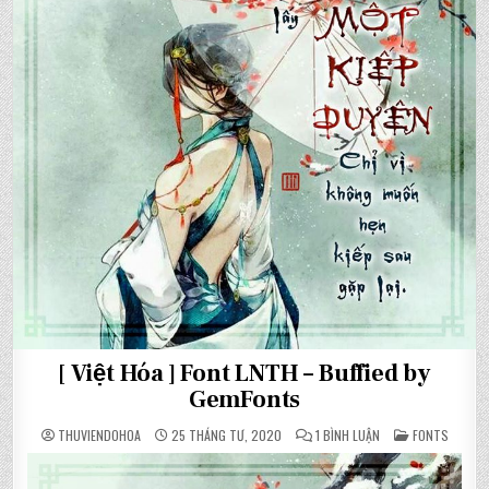
[ Việt Hóa ] Font LNTH – Buffied by
GemFonts
Ở
POSTED
THUVIENDOHOA
25 THÁNG TƯ, 2020
1 BÌNH LUẬN
FONTS
[
IN
VIỆT
HÓA
]