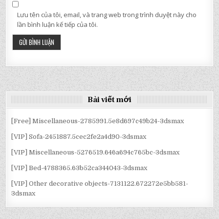
Lưu tên của tôi, email, và trang web trong trình duyệt này cho
lần bình luận kế tiếp của tôi.
Bài viết mới
[Free] Miscellaneous-2785991.5e8d697c49b24-3dsmax
[VIP] Sofa-2451887.5cec2fe2a4d90-3dsmax
[VIP] Miscellaneous-5276519.646a694c765bc-3dsmax
[VIP] Bed-4788365.63b52ca344043-3dsmax
[VIP] Other decorative objects-7131122.672272e5bb581-
3dsmax