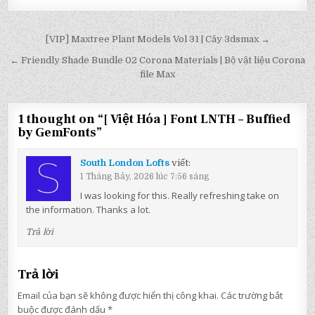
Điều
[VIP] Maxtree Plant Models Vol 31 | Cây 3dsmax →
hướng
← Friendly Shade Bundle 02 Corona Materials | Bộ vật liệu Corona
bài
file Max
viết
1 thought on “
[ Việt Hóa ] Font LNTH – Buffied
by GemFonts
”
South London Lofts
viết:
1 Tháng Bảy, 2026 lúc 7:56 sáng
I was looking for this. Really refreshing take on
the information. Thanks a lot.
Trả lời
Trả lời
Email của bạn sẽ không được hiển thị công khai.
Các trường bắt
buộc được đánh dấu
*