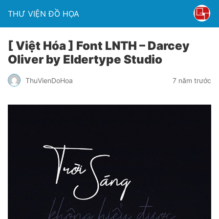
THƯ VIỆN ĐỒ HỌA
[ Việt Hóa ] Font LNTH – Darcey
Oliver by Eldertype Studio
ThuVienDoHoa
7 năm trước