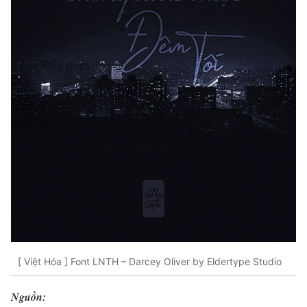
[ Việt Hóa ] Font LNTH – Darcey Oliver by Eldertype Studio
Nguồn: