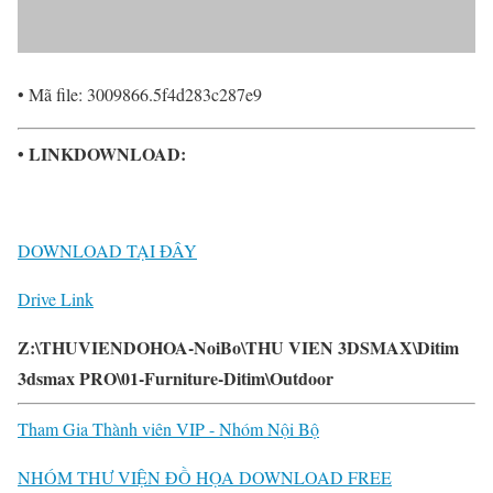
• Mã file: 3009866.5f4d283c287e9
• LINKDOWNLOAD:
DOWNLOAD TẠI ĐÂY
Drive Link
Z:\THUVIENDOHOA-NoiBo\THU VIEN 3DSMAX\Ditim
3dsmax PRO\01-Furniture-Ditim\Outdoor
Tham Gia Thành viên VIP - Nhóm Nội Bộ
NHÓM THƯ VIỆN ĐỒ HỌA DOWNLOAD FREE