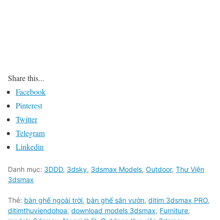
Share this...
Facebook
Pinterest
Twitter
Telegram
Linkedin
Danh mục:
3DDD
,
3dsky
,
3dsmax Models
,
Outdoor
,
Thư Viện
3dsmax
Thẻ:
bàn ghế ngoài trời
,
bàn ghế sân vườn
,
ditim 3dsmax PRO
,
ditimthuviendohoa
,
download models 3dsmax
,
Furniture
,