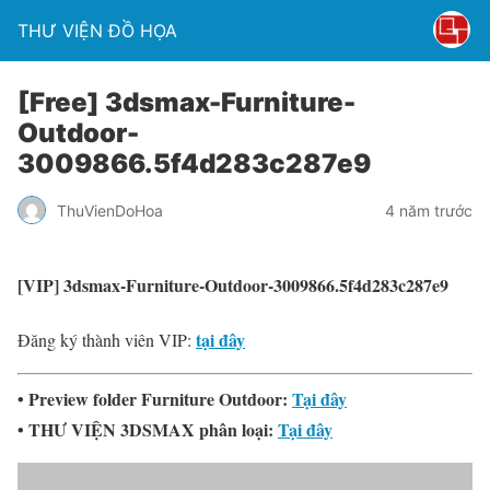
THƯ VIỆN ĐỒ HỌA
[Free] 3dsmax-Furniture-
Outdoor-
3009866.5f4d283c287e9
ThuVienDoHoa
4 năm trước
[VIP] 3dsmax-Furniture-Outdoor-3009866.5f4d283c287e9
tại đây
Đăng ký thành viên VIP:
• Preview folder Furniture Outdoor:
Tại đây
• THƯ VIỆN 3DSMAX phân loại:
Tại đây