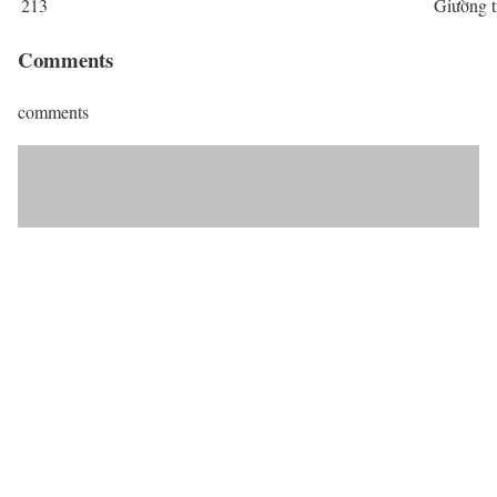
213
Giường t
Comments
comments