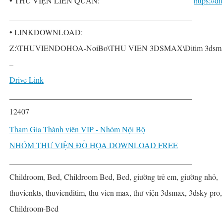
• THƯ VIỆN LIÊN QUAN:
https://
______________________________________________
• LINKDOWNLOAD:
Z:\THUVIENDOHOA-NoiBo\THU VIEN 3DSMAX\Ditim 3dsmax 
–
Drive Link
______________________________________________
12407
Tham Gia Thành viên VIP - Nhóm Nội Bộ
NHÓM THƯ VIỆN ĐỒ HỌA DOWNLOAD FREE
______________________________________________
Childroom, Bed, Childroom Bed, Bed, giường trẻ em, giường nhỏ,
thuvienkts, thuvienditim, thu vien max, thư viện 3dsmax, 3dsky pro
Childroom-Bed