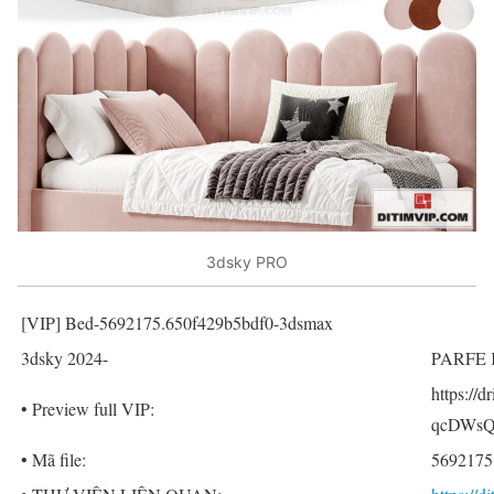
3dsky PRO
[VIP] Bed-5692175.650f429b5bdf0-3dsmax
3dsky 2024-
PARFE K
https://
• Preview full VIP:
qcDWsQ
• Mã file:
5692175