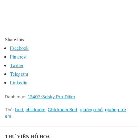
Share this...
Facebook
Pinterest
Twitter
Telegram
Linkedin
Danh mục:
12407-3dsky Pro-Ditim
Thẻ:
bed
,
childroom
,
Childroom Bed
,
giường nhỏ
,
giường trẻ
em
THƯ VIỆN ĐỒ HỌA