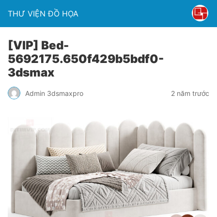
THƯ VIỆN ĐỒ HỌA
[VIP] Bed-
5692175.650f429b5bdf0-
3dsmax
Admin 3dsmaxpro
2 năm trước