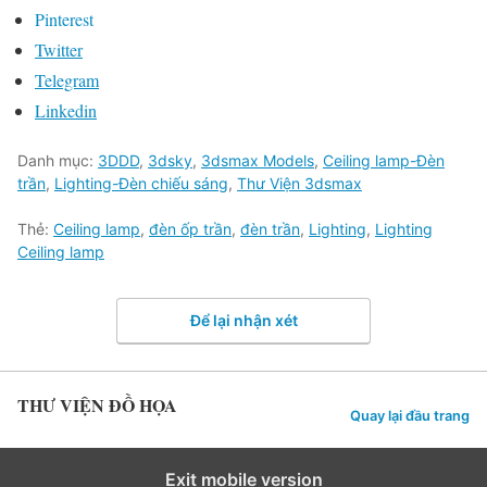
Pinterest
Twitter
Telegram
Linkedin
Danh mục:
3DDD
,
3dsky
,
3dsmax Models
,
Ceiling lamp-Đèn
trần
,
Lighting-Đèn chiếu sáng
,
Thư Viện 3dsmax
Thẻ:
Ceiling lamp
,
đèn ốp trần
,
đèn trần
,
Lighting
,
Lighting
Ceiling lamp
Để lại nhận xét
THƯ VIỆN ĐỒ HỌA
Quay lại đầu trang
Exit mobile version