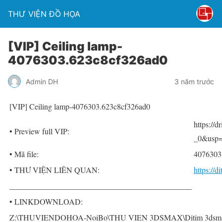
THƯ VIỆN ĐỒ HỌA
[VIP] Ceiling lamp-
4076303.623c8cf326ad0
Admin DH
3 năm trước
[VIP] Ceiling lamp-4076303.623c8cf326ad0
https:/
• Preview full VIP:
_0&usp=
• Mã file:
4076303
• THƯ VIỆN LIÊN QUAN:
https://
______________________________________________
• LINKDOWNLOAD:
Z:\THUVIENDOHOA-NoiBo\THU VIEN 3DSMAX\Ditim 3dsmax PR