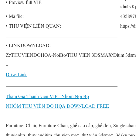
• Preview full VIP:
id=1vK
• Mã file:
435897
• THƯ VIỆN LIÊN QUAN:
https://
______________________________________________
• LINKDOWNLOAD:
Z:\THUVIENDOHOA-NoiBo\THU VIEN 3DSMAX\Ditim 3dsmax P
–
Drive Link
______________________________________________
Tham Gia Thành viên VIP - Nhóm Nội Bộ
NHÓM THƯ VIỆN ĐỒ HỌA DOWNLOAD FREE
______________________________________________
Furniture, Chair, Furniture Chair, ghế cao cấp, ghế đơn, Single chair,
thuvienkts, thuvienditim, thu vien max, thư viện 3dsmax, 3dsky pro