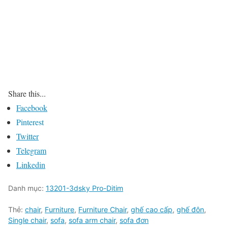
Share this...
Facebook
Pinterest
Twitter
Telegram
Linkedin
Danh mục:
13201-3dsky Pro-Ditim
Thẻ:
chair
,
Furniture
,
Furniture Chair
,
ghế cao cấp
,
ghế đôn
,
Single chair
,
sofa
,
sofa arm chair
,
sofa đơn