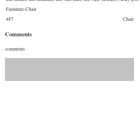
Furniture-Chair
487
Chair
Comments
comments