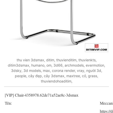
thu vien 3dsmax, ditim, thuvienditim, thuvienkts,
ditim3dsmax, humano, om, 3d66, archmodels, evermotion,
3dsky, 3d models, max, corona render, vray, người 3d,
people, cây đẹp, cây 3dsmax, maxtree, cỏ, grass,
thuviendohoaditim,
[VIP] Chair-4358978.62de71a52ae8c-3dsmax
Tên:
Meccani
https://