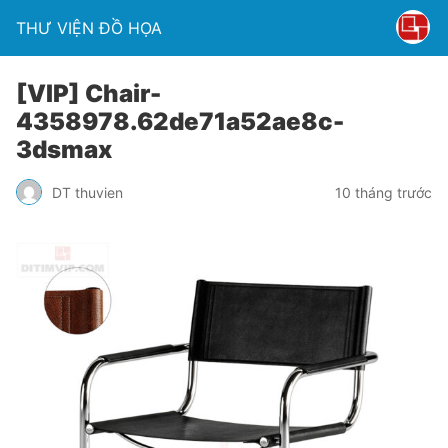
THƯ VIỆN ĐỒ HỌA
[VIP] Chair-
4358978.62de71a52ae8c-
3dsmax
DT thuvien
10 tháng trước